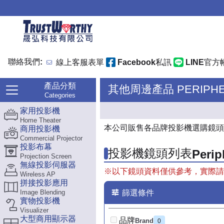
聯絡我們:
線上客服表單
Facebook私訊
LINE官方
產品分類
其他周邊產品 PERIPHE
Categories
家用投影機
Home Theater
本公司販售各品牌投影機選購鏡頭
商用投影機
Commercial Projector
投影布幕
投影機鏡頭列表
Perip
Projection Screen
無線投影伺服器
※以下鏡頭資料僅供參考，實際請
Wireless AP
拼接投影應用
Image Blending
篩選條件
實物投影機
Visualizer
大型商用顯示器
品牌
Brand
0