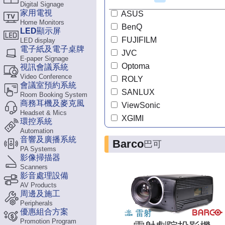
Digital Signage
家用電視
ASUS
Home Monitors
BenQ
LED顯示屏
FUJIFILM
LED display
電子紙及電子桌牌
JVC
E-paper Signage
Optoma
視訊會議系統
Video Conference
ROLY
會議室預約系統
SANLUX
Room Booking System
商務耳機及麥克風
ViewSonic
Headset & Mics
XGIMI
環控系統
Automation
音響及廣播系統
Barco
巴可
PA Systems
影像掃描器
Scanners
影音處理設備
AV Products
周邊及施工
Peripherals
優惠組合方案
雷射
Promotion Program