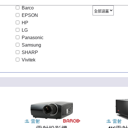
Barco
EPSON
HP
LG
Panasonic
Samsung
SHARP
Vivitek
雷射
雷射