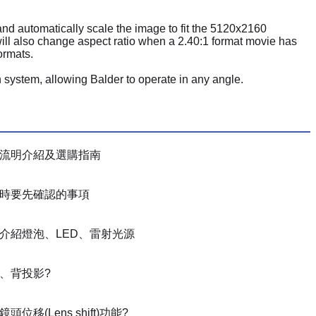
 and automatically scale the image to fit the 5120x2160
 will also change aspect ratio when a 2.40:1 format movie has
ormats.
 system, allowing Balder to operate in any angle.
流明介紹及選購指南
時要先確認的事項
介紹燈泡、LED、雷射光源
、背投影?
位移(Lens shift)功能?