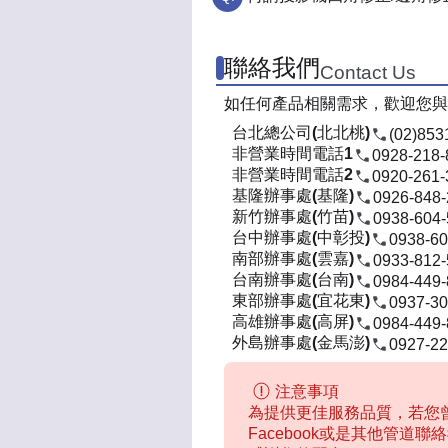
聯絡我們
Contact Us
如任何產品相關需求，歡迎您與
台北總公司(北北桃)
(02)853
非營業時間電話1
0928-218-
非營業時間電話2
0920-261-
基隆辦事處(基隆)
0926-848
新竹辦事處(竹苗)
0938-604
台中辦事處(中彰投)
0938-60
南部辦事處(雲嘉)
0933-812
台南辦事處(台南)
0984-449
東部辦事處(宜花東)
0937-30
高雄辦事處(高屏)
0984-449
外島辦事處(金馬澎)
0927-22
注意事項
為提供更佳服務品質，若您曾
Facebook或是其他管道