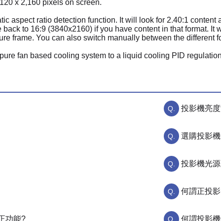
120 x 2,160 pixels on screen.
 aspect ratio detection function. It will look for 2.40:1 content
 back to 16:9 (3840x2160) if you have content in that format. It
ture frame. You can also switch manually between the different f
ure fan based cooling system to a liquid cooling PID regulation
投影機亮度
選購投影機
投影機光源
何謂正投影
正功能?
何謂投影機鏡頭