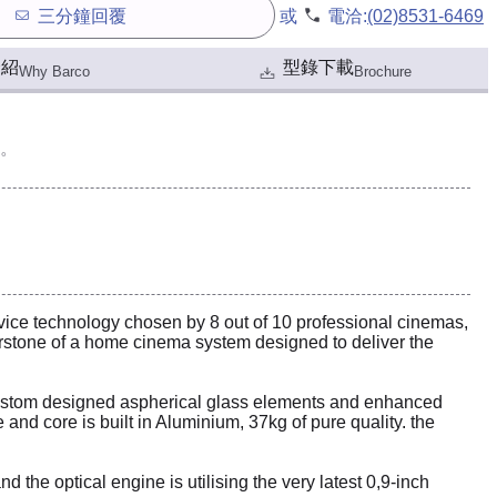
三分鐘回覆
或
電洽:
(02)8531-6469
介紹
型錄下載
Why Barco
Brochure
。
vice technology chosen by 8 out of 10 professional cinemas,
erstone of a home cinema system designed to deliver the
 custom designed aspherical glass elements and enhanced
 and core is built in Aluminium, 37kg of pure quality. the
he optical engine is utilising the very latest 0,9-inch