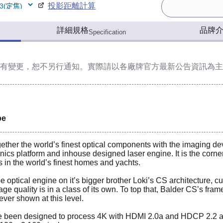
投影距離計算
詳細規格
品牌
Specification
有變更，恕不另行通知。實際請以各廠牌官方最新公告資訊為主
pe
ther the world’s finest optical components with the imaging de
ics platform and inhouse designed laser engine. It is the corn
 in the world’s finest homes and yachts.
 optical engine on it’s bigger brother Loki’s CS architecture,
e quality is in a class of its own. To top that, Balder CS’s frame
 ever shown at this level.
e been designed to process 4K with HDMI 2.0a and HDCP 2.2 and t