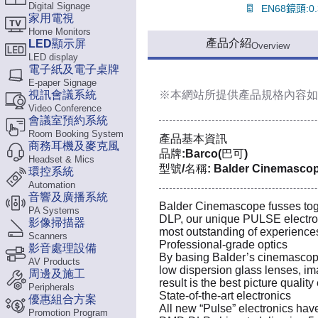
Digital Signage
家用電視
Home Monitors
產品介紹
LED顯示屏
Overview
LED display
電子紙及電子桌牌
E-paper Signage
視訊會議系統
※本網站所提供
產品規格內容
如
Video Conference
會議室預約系統
Room Booking System
產品基本資訊
商務耳機及麥克風
品牌:Barco(巴可)
Headset & Mics
型號/名稱: Balder Cinemasco
環控系統
Automation
音響及廣播系統
Balder Cinemascope fusses toge
PA Systems
DLP, our unique PULSE electron
影像掃描器
most outstanding of experiences
Scanners
Professional-grade optics
影音處理設備
By basing Balder’s cinemascope
AV Products
low dispersion glass lenses, imag
周邊及施工
result is the best picture quality
Peripherals
State-of-the-art electronics
優惠組合方案
All new “Pulse” electronics hav
Promotion Program