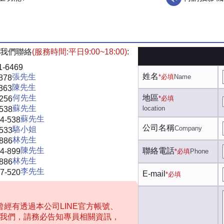
我們聯絡
(服務時間:平日9:00~18:00)
:
1-6469
姓名
張先生
*必填
Name
878
陳先生
363
何先生
地區
-256
*必填
蘇先生
location
-538
蘇先生
4-538
公司名稱
Company
駱小姐
-533
林先生
-886
陳先生
聯絡電話
4-899
*必填
Phone
林先生
-886
李先生
7-520
E-mail
*必填
經有透過本公司LINE官方帳號、
聯絡我們，請務必告知專員相關資訊，