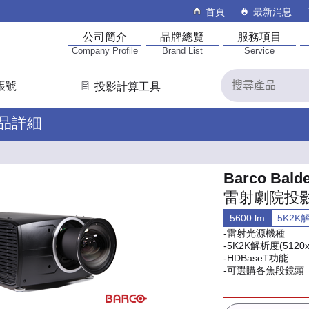
首頁
最新消息
公司簡介
品牌總覽
服務項目
Company Profile
Brand List
Service
帳號
投影計算工具
產品詳細
Barco Bald
雷射劇院投
5600 lm
5K2K
-雷射光源機種
-5K2K解析度(5120x
-HDBaseT功能
-可選購各焦段鏡頭