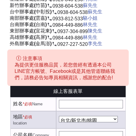
新竹辦事處(竹苗)
蘇先生
0938-604-538
台中辦事處(中彰投)
蘇先生
0938-604-538
南部辦事處(雲嘉)
駱小姐
0933-812-533
台南辦事處(台南)
林先生
0984-449-886
東部辦事處(宜花東)
陳先生
0937-304-899
高雄辦事處(高屏)
林先生
0984-449-886
外島辦事處(金馬澎)
李先生
0927-227-520
注意事項
為提供更佳服務品質，若您曾經有透過本公司
LINE官方帳號、Facebook或是其他管道聯絡我
們，請務必告知專員相關資訊，感謝您的配合!
線上客服表單
姓名
*必填
Name
地區
*必填
location
公司名稱
Company