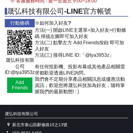
※ 客服服務時間 : 週一至週五 9:00~18:00
晟弘科技有限公司-LINE官方帳號
行動條碼
※如何加入好友?
方法(一) 開啟LINE主選單>加入好友>行動條
碼 掃描左圖即可加入好友
方法(二) 點擊左方 Add Friends按鈕 即可加
入好友
方法(三) 搜尋LINE ID:「@tya3953z」
晟弘科技有限
公司
有任何投影機、投影布幕或其他產品相關需
ID:@tya3953z
求都歡迎透過LINE詢問。
我們會不定期分享產品相關訊息或優惠活動
Add
資訊，歡迎您將晟弘科技加為好友，隨時掌
Friends
握我們的最新動態! : )
晟弘科技有限公司
新北市泰山區辭修路10之13號
(02) 8531-6469