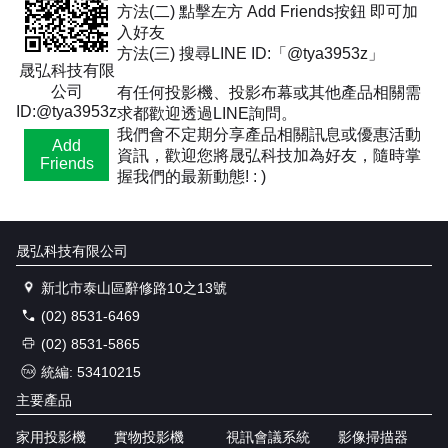
方法(二) 點擊左方 Add Friends按鈕 即可加
入好友
方法(三) 搜尋LINE ID:「@tya3953z」
晟弘科技有限
公司
有任何投影機、投影布幕或其他產品相關需
ID:@tya3953z
求都歡迎透過LINE詢問。
我們會不定期分享產品相關訊息或優惠活動
Add
資訊，歡迎您將晟弘科技加為好友，隨時掌
Friends
握我們的最新動態! : )
晟弘科技有限公司
新北市泰山區辭修路10之13號
(02) 8531-6469
(02) 8531-5865
統編: 53410215
主要產品
家用投影機
實物投影機
視訊會議系統
影像掃描器