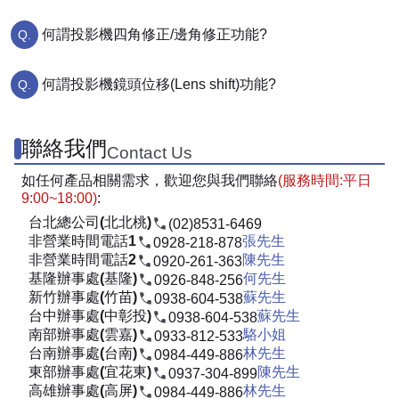
何謂投影機四角修正/邊角修正功能?
何謂投影機鏡頭位移(Lens shift)功能?
聯絡我們
Contact Us
如任何產品相關需求，歡迎您與我們聯絡
(服務時間:平日
9:00~18:00)
:
台北總公司(北北桃)
(02)8531-6469
非營業時間電話1
張先生
0928-218-878
非營業時間電話2
陳先生
0920-261-363
基隆辦事處(基隆)
何先生
0926-848-256
新竹辦事處(竹苗)
蘇先生
0938-604-538
台中辦事處(中彰投)
蘇先生
0938-604-538
南部辦事處(雲嘉)
駱小姐
0933-812-533
台南辦事處(台南)
林先生
0984-449-886
東部辦事處(宜花東)
陳先生
0937-304-899
高雄辦事處(高屏)
林先生
0984-449-886