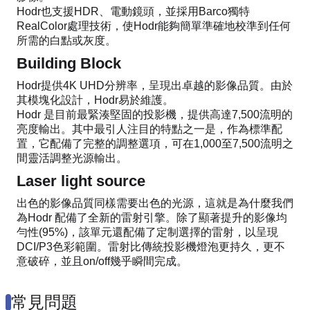
Hodr也支援HDR、電動鏡頭，並採用Barco獨特
RealColor處理技術，使Hodr能夠簡單準確地校準到任何
所需的白點或灰度。
Building Block
Hodr提供4K UHD分辨率，呈現出卓越的影像品質。由於
其模塊化設計，Hodr易於維護。
Hodr 是目前最緊湊堅固的投影機，提供高達7,500流明的
亮度輸出。其中最引人注目的特點之一是，作為標準配
置，它配備了完整的調整選項，可在1,000至7,500流明之
間靈活調整光源輸出。
Laser light source
出色的影像品質同樣需要出色的光源，這就是為什麼我們
為Hodr 配備了全新的雷射引擎。除了顯著提升的影像均
勻性(95%)，該單元還配備了定制選擇的雷射，以呈現
DCI/P3色彩範圍。雷射比傳統投影機燈泡更持久，更不
意破碎，並且on/off幾乎瞬間完成。
常見問題