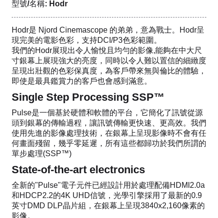
型號/名稱: Hodr
Hodr是 Njord Cinemascope 的弟弟，意為戰士。Hodr呈
現完美的電影色彩，支持DCI/P3色彩範圍。
我們的Hodr展現出令人愉悅且均勻的影像,能夠在中大尺
寸銀幕上展現強大的亮度，同時以令人難以置信的細緻度
呈現出壯觀的色彩保真度，為客戶帶來無與倫比的體驗，
即使是最具鑑賞力的客戶也會感到滿意。
Single Step Processing SSP™
Pulse是一個基於硬體和軟體的平台，它簡化了訊號從源
頭到銀幕的傳輸過程，讓訊號傳輸更快速、更高效。我們
使用先進的影像處理技術，在銀幕上呈現影像時不會有任
何畫面殘留，幾乎零延遲，所有這些都歸功於我們所謂的
單步處理(SSP™)
State-of-the-art electronics
全新的"Pulse"電子元件已經設計用於處理配備HDMI2.0a
和HDCP2.2的4K UHD信號，光學引擎採用了最新的0.9
英寸DMD DLP晶片組，在銀幕上呈現3840x2,160像素的
影像。