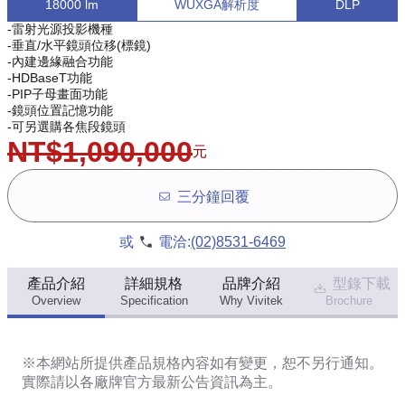
18000 lm
WUXGA解析度
DLP
-雷射光源投影機種
-垂直/水平鏡頭位移(標鏡)
-內建邊緣融合功能
-HDBaseT功能
-PIP子母畫面功能
-鏡頭位置記憶功能
-可另選購各焦段鏡頭
NT$1,090,000
元
三分鐘回覆
或
電洽:
(02)8531-6469
產品介紹
詳細規格
品牌介紹
型錄下載
Overview
Specification
Why Vivitek
Brochure
※本網站所提供
產品規格內容
如有變更，恕不另行通知。
實際請以各廠牌官方最新公告資訊為主。