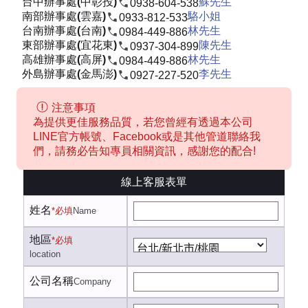
台中辦事處(中彰投)
蘇先生
0938-604-538
南部辦事處(雲嘉)
駱小姐
0933-812-533
台南辦事處(台南)
林先生
0984-449-886
東部辦事處(宜花東)
陳先生
0937-304-899
高雄辦事處(高屏)
林先生
0984-449-886
外島辦事處(金馬澎)
李先生
0927-227-520
注意事項
為提供更佳服務品質，若您曾經有透過本公司
LINE官方帳號、Facebook或是其他管道聯絡我
們，請務必告知專員相關資訊，感謝您的配合!
線上客服表單
姓名
*必填
Name
地區
*必填
location
公司名稱
Company