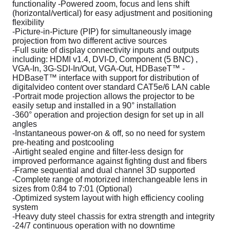
functionality -Powered zoom, focus and lens shift
(horizontal/vertical) for easy adjustment and positioning
flexibility
-Picture-in-Picture (PIP) for simultaneously image
projection from two different active sources
-Full suite of display connectivity inputs and outputs
including: HDMI v1.4, DVI-D, Component (5 BNC) ,
VGA-In, 3G-SDI-In/Out, VGA-Out, HDBaseT™ -
HDBaseT™ interface with support for distribution of
digitalvideo content over standard CAT5e/6 LAN cable
-Portrait mode projection allows the projector to be
easily setup and installed in a 90° installation
-360° operation and projection design for set up in all
angles
-Instantaneous power-on & off, so no need for system
pre-heating and postcooling
-Airtight sealed engine and filter-less design for
improved performance against fighting dust and fibers
-Frame sequential and dual channel 3D supported
-Complete range of motorized interchangeable lens in
sizes from 0:84 to 7:01 (Optional)
-Optimized system layout with high efficiency cooling
system
-Heavy duty steel chassis for extra strength and integrity
-24/7 continuous operation with no downtime