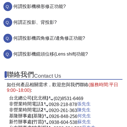
何謂投影機梯形修正功能?
何謂正投影、背投影?
何謂投影機四角修正/邊角修正功能?
何謂投影機鏡頭位移(Lens shift)功能?
聯絡我們
Contact Us
如任何產品相關需求，歡迎您與我們聯絡
(服務時間:平日
9:00~18:00)
:
台北總公司(北北桃)
(02)8531-6469
非營業時間電話1
張先生
0928-218-878
非營業時間電話2
陳先生
0920-261-363
基隆辦事處(基隆)
何先生
0926-848-256
新竹辦事處(竹苗)
蘇先生
0938-604-538