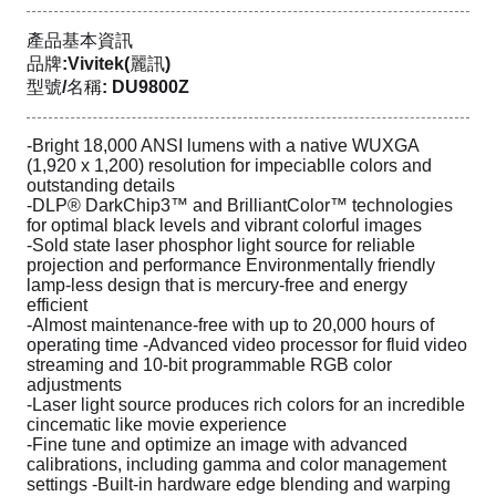
產品基本資訊
品牌:Vivitek(麗訊)
型號/名稱: DU9800Z
-Bright 18,000 ANSI lumens with a native WUXGA
(1,920 x 1,200) resolution for impeciablle colors and
outstanding details
-DLP® DarkChip3™ and BrilliantColor™ technologies
for optimal black levels and vibrant colorful images
-Sold state laser phosphor light source for reliable
projection and performance Environmentally friendly
lamp-less design that is mercury-free and energy
efficient
-Almost maintenance-free with up to 20,000 hours of
operating time -Advanced video processor for fluid video
streaming and 10-bit programmable RGB color
adjustments
-Laser light source produces rich colors for an incredible
cincematic like movie experience
-Fine tune and optimize an image with advanced
calibrations, including gamma and color management
settings -Built-in hardware edge blending and warping