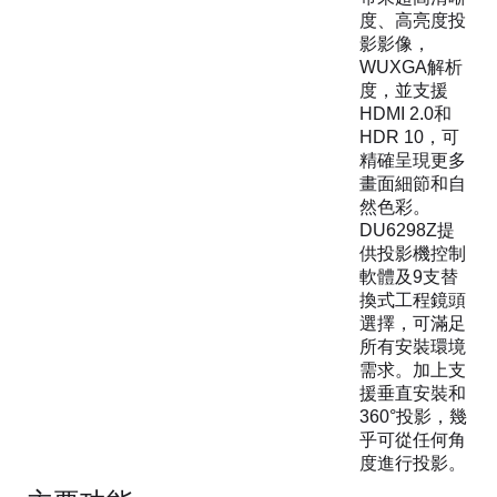
度、高亮度投
影影像，
WUXGA解析
度，並支援
HDMI 2.0和
HDR 10，可
精確呈現更多
畫面細節和自
然色彩。
DU6298Z提
供投影機控制
軟體及9支替
換式工程鏡頭
選擇，可滿足
所有安裝環境
需求。加上支
援垂直安裝和
360°投影，幾
乎可從任何角
度進行投影。