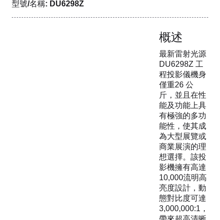
型號/名稱: DU6298Z
概述
最新雷射光源
DU6298Z 工
程投影儀機身
僅重26 公
斤，並且在性
能及功能上具
有極強的多功
能性，使其成
為大型展覽或
商業展演的理
想選擇。該投
影機擁有高達
10,000流明高
亮度設計，動
態對比度可達
3,000,000:1，
帶來超高清晰