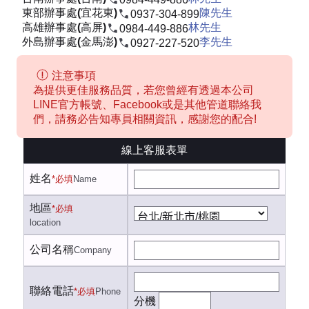
東部辦事處(宜花東)
陳先生
0937-304-899
高雄辦事處(高屏)
林先生
0984-449-886
外島辦事處(金馬澎)
李先生
0927-227-520
注意事項
為提供更佳服務品質，若您曾經有透過本公司
LINE官方帳號、Facebook或是其他管道聯絡我
們，請務必告知專員相關資訊，感謝您的配合!
線上客服表單
姓名
*必填
Name
地區
*必填
location
公司名稱
Company
聯絡電話
*必填
Phone
分機