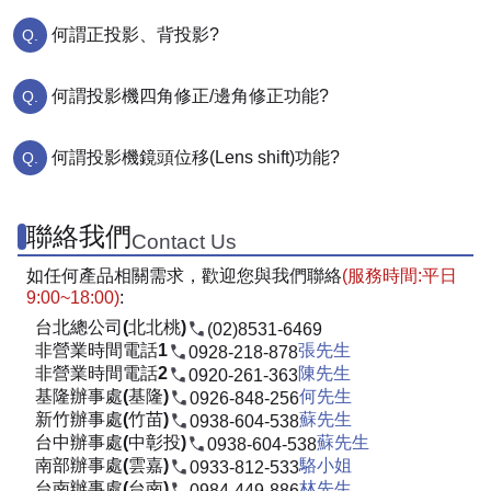
何謂正投影、背投影?
何謂投影機四角修正/邊角修正功能?
何謂投影機鏡頭位移(Lens shift)功能?
聯絡我們
Contact Us
如任何產品相關需求，歡迎您與我們聯絡
(服務時間:平日
9:00~18:00)
:
台北總公司(北北桃)
(02)8531-6469
非營業時間電話1
張先生
0928-218-878
非營業時間電話2
陳先生
0920-261-363
基隆辦事處(基隆)
何先生
0926-848-256
新竹辦事處(竹苗)
蘇先生
0938-604-538
台中辦事處(中彰投)
蘇先生
0938-604-538
南部辦事處(雲嘉)
駱小姐
0933-812-533
台南辦事處(台南)
林先生
0984-449-886