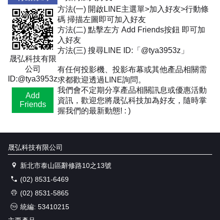
方法(一) 開啟LINE主選單>加入好友>行動條
碼 掃描左圖即可加入好友
方法(二) 點擊左方 Add Friends按鈕 即可加
入好友
方法(三) 搜尋LINE ID:「@tya3953z」
晟弘科技有限
公司
有任何投影機、投影布幕或其他產品相關需
ID:@tya3953z
求都歡迎透過LINE詢問。
我們會不定期分享產品相關訊息或優惠活動
Add
資訊，歡迎您將晟弘科技加為好友，隨時掌
Friends
握我們的最新動態! : )
晟弘科技有限公司
新北市泰山區辭修路10之13號
(02) 8531-6469
(02) 8531-5865
統編: 53410215