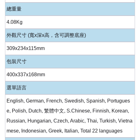
總重量
4.08Kg
外觀尺寸 (寬x深x高，含可調整底座)
309x234x115mm
包裝尺寸
400x337x168mm
選單語言
English, German, French, Swedish, Spanish, Portugues
e, Polish, Dutch, 繁體中文, S.Chinese, Finnish, Korean,
Russian, Hungarian, Czech, Arabic, Thai, Turkish, Vietna
mese, Indonesian, Greek, Italian, Total 22 languages