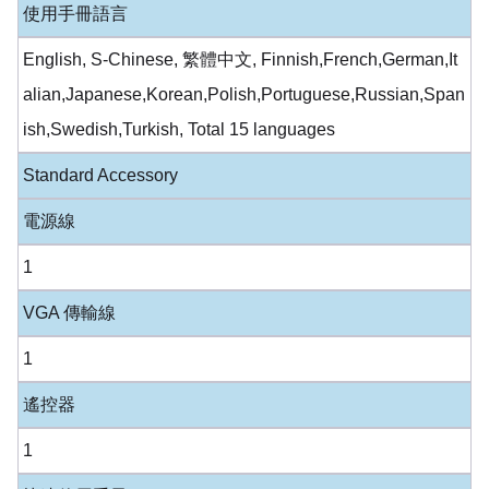
使用手冊語言
English, S-Chinese, 繁體中文, Finnish,French,German,It
alian,Japanese,Korean,Polish,Portuguese,Russian,Span
ish,Swedish,Turkish, Total 15 languages
Standard Accessory
電源線
1
VGA 傳輸線
1
遙控器
1