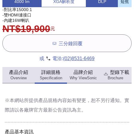
4000 lm
XGA解析度
DLP
短焦
-對比率15000:1
-雙HDMI連接口
-內建16W喇叭
NT$19,900
元
三分鐘回覆
或
電洽:
(02)8531-6469
產品介紹
詳細規格
品牌介紹
型錄下載
Overview
Specification
Why ViewSonic
Brochure
※本網站所提供
產品規格內容
如有變更，恕不另行通知。實
際請以各廠牌官方最新公告資訊為主。
產品基本資訊