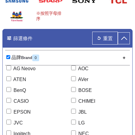
篩選條件
重置
品牌
Brand
0
AG Neovo
AOC
ATEN
AVer
BenQ
BOSE
CASIO
CHIMEI
EPSON
JBL
JVC
LG
logitech
NEC