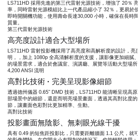
LS711HD 採用先進的第三代雷射光源技術，增強了 20％ 
率，同時雷射光源模組比上一代產品縮小了 32％，更易於
即時開關機功能，使用壽命長達30,000 小時，確保在長時
質量。
第三代雷射光源技術
高亮度設計適合大型場所
LS711HD 雷射投影機採用了高亮度和高解析度的設計，亮度高達 
明，，加上 1080p 全高清解析度的支援，讓影像更加細膩
的場景需求，適合於會議室、演講廳、展覽等活動大型場所
4,200 ANSI 流明
高對比技術 · 完美呈現影像細節
透過德州儀器 0.65" DMD 技術，LS711HD 能清晰呈
部場景中的細節，還是而明亮場景畫面，透過其高對比度的
節，讓畫面色彩對比更加精準、生動。
高對比技術
投影畫面無陰影、無刺眼光線干擾
具有 0.49 的短焦距投影比，只需要距離牆面 1.1 公尺，就可
的影像體驗，在空間大小有限制的情況下，也能輕鬆使用；