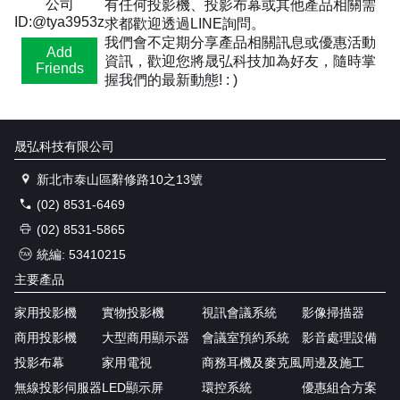
公司
有任何投影機、投影布幕或其他產品相關需
ID:@tya3953z
求都歡迎透過LINE詢問。
我們會不定期分享產品相關訊息或優惠活動
Add
資訊，歡迎您將晟弘科技加為好友，隨時掌
Friends
握我們的最新動態! : )
晟弘科技有限公司
新北市泰山區辭修路10之13號
(02) 8531-6469
(02) 8531-5865
統編: 53410215
主要產品
家用投影機
實物投影機
視訊會議系統
影像掃描器
商用投影機
大型商用顯示器
會議室預約系統
影音處理設備
投影布幕
家用電視
商務耳機及麥克風
周邊及施工
無線投影伺服器
LED顯示屏
環控系統
優惠組合方案