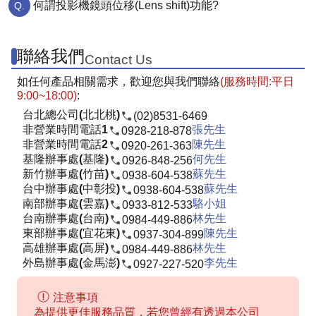
何謂投影機鏡頭位移(Lens shift)功能?
聯絡我們
Contact Us
如任何產品相關需求，歡迎您與我們聯絡
(服務時間:平日
9:00~18:00)
:
台北總公司(北北桃)
(02)8531-6469
非營業時間電話1
張先生
0928-218-878
非營業時間電話2
陳先生
0920-261-363
基隆辦事處(基隆)
何先生
0926-848-256
新竹辦事處(竹苗)
蘇先生
0938-604-538
台中辦事處(中彰投)
蘇先生
0938-604-538
南部辦事處(雲嘉)
駱小姐
0933-812-533
台南辦事處(台南)
林先生
0984-449-886
東部辦事處(宜花東)
陳先生
0937-304-899
高雄辦事處(高屏)
林先生
0984-449-886
外島辦事處(金馬澎)
李先生
0927-227-520
注意事項
為提供更佳服務品質，若您曾經有透過本公司