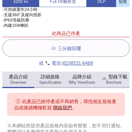
4200 lm
Full HD解析度
DLP
短焦
-可持續運作24小時
-支援360°及縱向投影
-IP6X等級防塵
-內建15W喇叭
此商品已停產
三分鐘回覆
或
電洽:
(02)8531-6469
產品介紹
詳細規格
品牌介紹
型錄下載
Overview
Specification
Why ViewSonic
Brochure
此產品已經停產或不再銷售，尋找相近規格產
品或後續機種歡迎
聯絡我們
。
※本網站所提供
產品規格內容
如有變更，恕不另行通知。
實際請以各廠牌官方最新公告資訊為主。