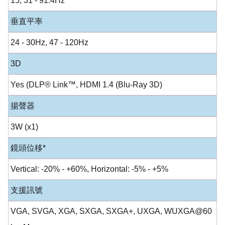
15, 31 - 91.4Hz
垂直平率
24 - 30Hz, 47 - 120Hz
3D
Yes (DLP® Link™, HDMI 1.4 (Blu-Ray 3D)
揚聲器
3W (x1)
鏡頭位移*
Vertical: -20% - +60%, Horizontal: -5% - +5%
支援訊號
VGA, SVGA, XGA, SXGA, SXGA+, UXGA, WUXGA@60