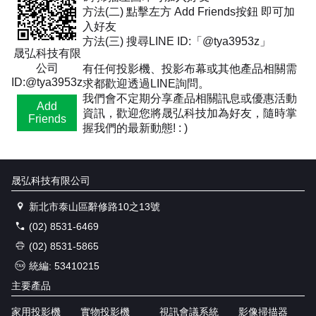
方法(二) 點擊左方 Add Friends按鈕 即可加
入好友
方法(三) 搜尋LINE ID:「@tya3953z」
晟弘科技有限
公司
有任何投影機、投影布幕或其他產品相關需
ID:@tya3953z
求都歡迎透過LINE詢問。
我們會不定期分享產品相關訊息或優惠活動
Add
資訊，歡迎您將晟弘科技加為好友，隨時掌
Friends
握我們的最新動態! : )
晟弘科技有限公司
新北市泰山區辭修路10之13號
(02) 8531-6469
(02) 8531-5865
統編: 53410215
主要產品
家用投影機
實物投影機
視訊會議系統
影像掃描器