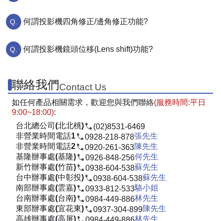
何謂投影機四角修正/邊角修正功能?
何謂投影機鏡頭位移(Lens shift)功能?
聯絡我們
Contact Us
如任何產品相關需求，歡迎您與我們聯絡
(服務時間:平日
9:00~18:00)
:
台北總公司(北北桃)
(02)8531-6469
非營業時間電話1
張先生
0928-218-878
非營業時間電話2
陳先生
0920-261-363
基隆辦事處(基隆)
何先生
0926-848-256
新竹辦事處(竹苗)
蘇先生
0938-604-538
台中辦事處(中彰投)
蘇先生
0938-604-538
南部辦事處(雲嘉)
駱小姐
0933-812-533
台南辦事處(台南)
林先生
0984-449-886
東部辦事處(宜花東)
陳先生
0937-304-899
高雄辦事處(高屏)
林先生
0984-449-886