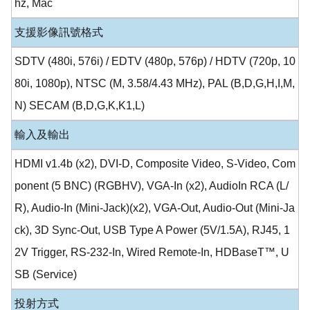
hz, Mac
支援影像訊號格式
SDTV (480i, 576i) / EDTV (480p, 576p) / HDTV (720p, 10
80i, 1080p), NTSC (M, 3.58/4.43 MHz), PAL (B,D,G,H,I,M,
N) SECAM (B,D,G,K,K1,L)
輸入及輸出
HDMI v1.4b (x2), DVI-D, Composite Video, S-Video, Com
ponent (5 BNC) (RGBHV), VGA-In (x2), AudioIn RCA (L/
R), Audio-In (Mini-Jack)(x2), VGA-Out, Audio-Out (Mini-Ja
ck), 3D Sync-Out, USB Type A Power (5V/1.5A), RJ45, 1
2V Trigger, RS-232-In, Wired Remote-In, HDBaseT™, U
SB (Service)
投射方式