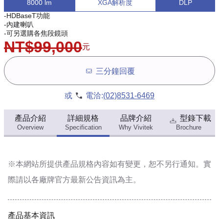
8000 lm
XGA解析度
DLP
-HDBaseT功能
-內建喇叭
-可另選購各焦段鏡頭
NT$99,000
元
三分鐘回覆
或
電洽:
(02)8531-6469
產品介紹
詳細規格
品牌介紹
型錄下載
Overview
Specification
Why Vivitek
Brochure
※本網站所提供
產品規格內容
如有變更，恕不另行通知。實
際請以各廠牌官方最新公告資訊為主。
產品基本資訊