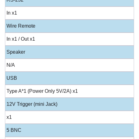
In x1
Wire Remote
In x1 / Out x1
Speaker
N/A
USB
Type A*1 (Power Only 5V/2A) x1
12V Trigger (mini Jack)
x1
5 BNC