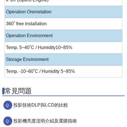
Operation Oreinetation
360˚ free installation
Operation Environment
Temp. 5~40˚C / Humidity10~85%
Storage Environment
Temp. -10~60˚C / Humidity 5~95%
常見問題
投影技術DLP與LCD的比較
投影機亮度流明介紹及選購指南