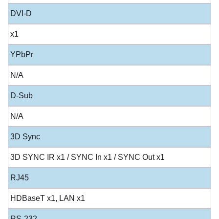
DVI-D
x1
YPbPr
N/A
D-Sub
N/A
3D Sync
3D SYNC IR x1 / SYNC In x1 / SYNC Out x1
RJ45
HDBaseT x1, LAN x1
RS-232