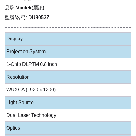
品牌:Vivitek(麗訊)
型號/名稱: DU8053Z
Display
Projection System
1-Chip DLPTM 0.8 inch
Resolution
WUXGA (1920 x 1200)
Light Source
Dual Laser Technology
Optics