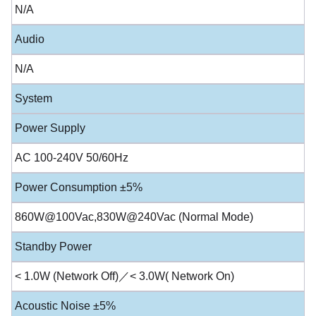
N/A
Audio
N/A
System
Power Supply
AC 100-240V 50/60Hz
Power Consumption ±5%
860W@100Vac,830W@240Vac (Normal Mode)
Standby Power
< 1.0W (Network Off)／< 3.0W( Network On)
Acoustic Noise ±5%