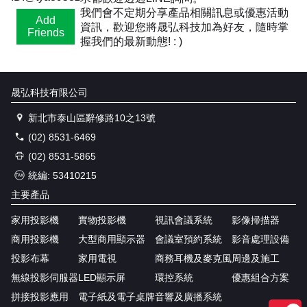
我們會不定期分享產品相關訊息或優惠活動
Add
資訊，歡迎您將晟弘科技加為好友，隨時掌
Friends
握我們的最新動態! : )
晟弘科技有限公司
新北市泰山區辭修路10之13號
(02) 8531-6469
(02) 8531-5865
統編: 53410215
主要產品
家用投影機
實物投影機
視訊會議系統
影像掃描器
商用投影機
大型商用顯示器
會議室預約系統
影音處理設備
投影布幕
家用電視
商務耳機及麥克風
周邊及施工
無線投影伺服器
LED顯示屏
環控系統
優惠組合方案
拼接投影應用
電子紙及電子桌牌
音響及廣播系統