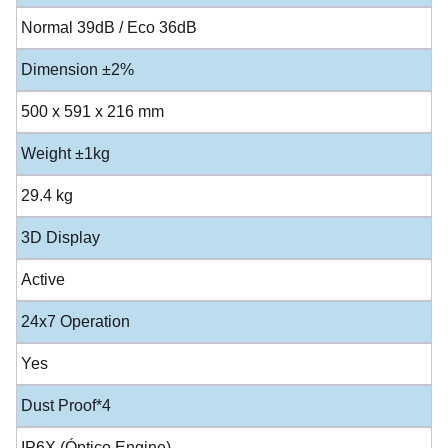
Normal 39dB / Eco 36dB
Dimension ±2%
500 x 591 x 216 mm
Weight ±1kg
29.4 kg
3D Display
Active
24x7 Operation
Yes
Dust Proof*4
IP6X (Óptico Engine)