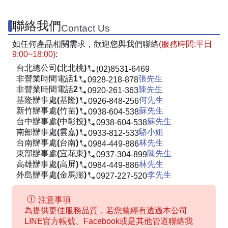
聯絡我們
Contact Us
如任何產品相關需求，歡迎您與我們聯絡
(服務時間:平日
9:00~18:00)
:
台北總公司(北北桃)
(02)8531-6469
非營業時間電話1
張先生
0928-218-878
非營業時間電話2
陳先生
0920-261-363
基隆辦事處(基隆)
何先生
0926-848-256
新竹辦事處(竹苗)
蘇先生
0938-604-538
台中辦事處(中彰投)
蘇先生
0938-604-538
南部辦事處(雲嘉)
駱小姐
0933-812-533
台南辦事處(台南)
林先生
0984-449-886
東部辦事處(宜花東)
陳先生
0937-304-899
高雄辦事處(高屏)
林先生
0984-449-886
外島辦事處(金馬澎)
李先生
0927-227-520
注意事項
為提供更佳服務品質，若您曾經有透過本公司
LINE官方帳號、Facebook或是其他管道聯絡我