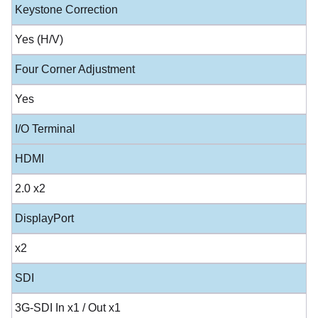
Keystone Correction
Yes (H/V)
Four Corner Adjustment
Yes
I/O Terminal
HDMI
2.0 x2
DisplayPort
x2
SDI
3G-SDI In x1 / Out x1