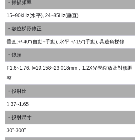
‧掃描頻率
15~90kHz(水平), 24~85Hz(垂直)
‧數位梯形修正
垂直:+/-40°
(自動+手動),
水平:+/-15°
(手動)
, 具邊角梯修
‧鏡頭
F1.6~1.76, f=19.158~23.018mm，1.2X光學縮放及對焦調
整
‧投射比
1.37~1.65
‧投射尺寸
30"-300"