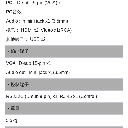
PC
：D-sub 15-pin (VGA) x1
PC音效
Audio : in mini jack x1 (3.5mm)
視訊
： HDMI x2, Video x1(RCA)
其他端子
： USB x2
‧輸出端子
VGA : D-sub 15-pin x1
Audio out : Mini-jack x1(3.5mm)
‧控制端子
RS232C (D-sub 9-pin) x1,
RJ-45
x1 (Control)
‧重量
5.5kg