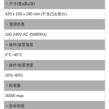
‧尺寸(寬x高x深)
420 x 100 x 280 mm (不含凸出部分)
‧電源供應
100-240V AC (50/60Hz)
‧操作/放置溫度
0°C~40°C
‧操作/放置溼度
20%~85%
‧耗電量
300W max
‧安全裝置