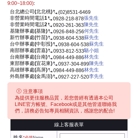
9:00~18:00)
:
台北總公司(北北桃)
(02)8531-6469
非營業時間電話1
張先生
0928-218-878
非營業時間電話2
陳先生
0920-261-363
基隆辦事處(基隆)
何先生
0926-848-256
新竹辦事處(竹苗)
蘇先生
0938-604-538
台中辦事處(中彰投)
蘇先生
0938-604-538
南部辦事處(雲嘉)
駱小姐
0933-812-533
台南辦事處(台南)
林先生
0984-449-886
東部辦事處(宜花東)
陳先生
0937-304-899
高雄辦事處(高屏)
林先生
0984-449-886
外島辦事處(金馬澎)
李先生
0927-227-520
注意事項
為提供更佳服務品質，若您曾經有透過本公司
LINE官方帳號、Facebook或是其他管道聯絡我
們，請務必告知專員相關資訊，感謝您的配合!
線上客服表單
姓名
*必填
Name