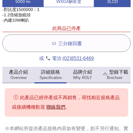
5000 lm
WXGA解析度
3LCD
-對比度1500000：1
-1.2倍縮放鏡頭
-內建10W喇叭
此商品已停產
三分鐘回覆
或
電洽:
(02)8531-6469
產品介紹
詳細規格
品牌介紹
型錄下載
Overview
Specification
Why ROLY
Brochure
此產品已經停產或不再銷售，尋找相近規格產品
或後續機種歡迎
聯絡我們
。
※本網站所提供
產品規格內容
如有變更，恕不另行通知。實