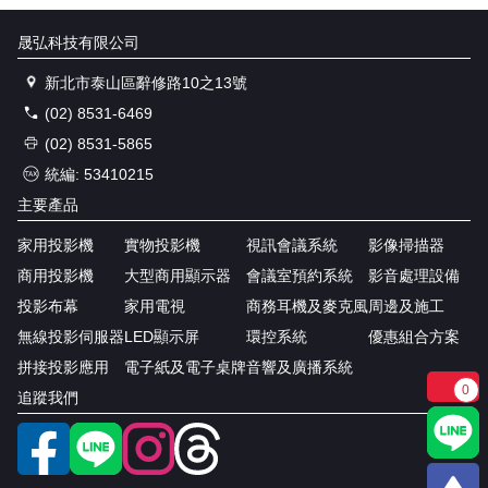
晟弘科技有限公司
新北市泰山區辭修路10之13號
(02) 8531-6469
(02) 8531-5865
統編: 53410215
主要產品
家用投影機
實物投影機
視訊會議系統
影像掃描器
商用投影機
大型商用顯示器
會議室預約系統
影音處理設備
投影布幕
家用電視
商務耳機及麥克風
周邊及施工
無線投影伺服器
LED顯示屏
環控系統
優惠組合方案
拼接投影應用
電子紙及電子桌牌
音響及廣播系統
0
追蹤我們