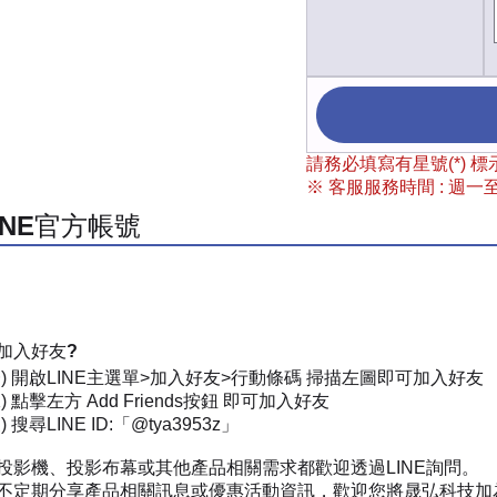
請務必填寫有星號(*)
※ 客服服務時間 : 週一至週
INE官方帳號
加入好友?
一) 開啟LINE主選單>加入好友>行動條碼 掃描左圖即可加入好友
) 點擊左方 Add Friends按鈕 即可加入好友
 搜尋LINE ID:「@tya3953z」
投影機、投影布幕或其他產品相關需求都歡迎透過LINE詢問。
不定期分享產品相關訊息或優惠活動資訊，歡迎您將晟弘科技加為好