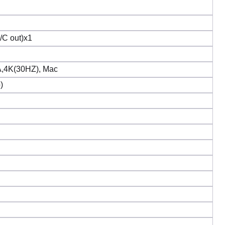
/C out)x1
K(30HZ), Mac
)