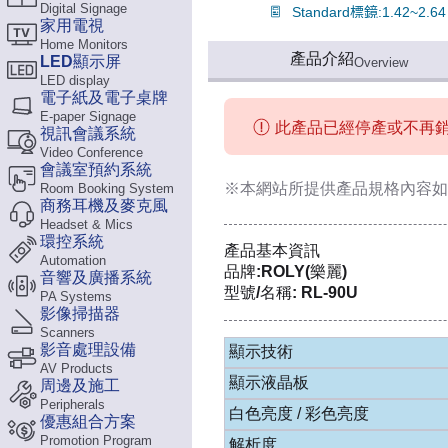
Digital Signage
家用電視
Home Monitors
產品介紹
LED顯示屏
Overview
LED display
電子紙及電子桌牌
E-paper Signage
此產品已經停產或不再
視訊會議系統
Video Conference
會議室預約系統
※本網站所提供
產品規格內容
如
Room Booking System
商務耳機及麥克風
Headset & Mics
環控系統
產品基本資訊
Automation
品牌:ROLY(樂麗)
音響及廣播系統
型號/名稱: RL-90U
PA Systems
影像掃描器
Scanners
影音處理設備
顯示技術
AV Products
顯示液晶板
周邊及施工
Peripherals
白色亮度 / 彩色亮度
優惠組合方案
Promotion Program
解析度