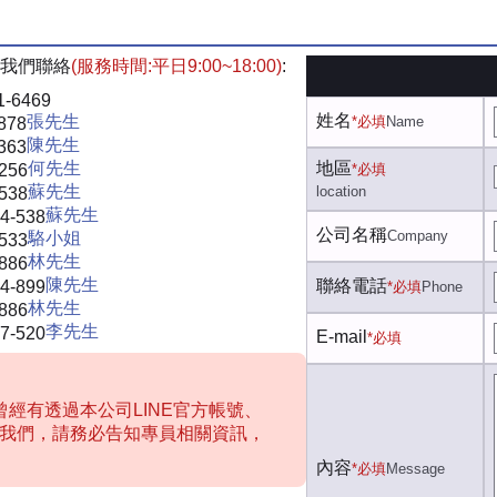
我們聯絡
(服務時間:平日9:00~18:00)
:
1-6469
姓名
張先生
*必填
Name
878
陳先生
363
何先生
地區
-256
*必填
蘇先生
location
-538
蘇先生
4-538
公司名稱
Company
駱小姐
-533
林先生
-886
陳先生
聯絡電話
4-899
*必填
Phone
林先生
-886
李先生
7-520
E-mail
*必填
經有透過本公司LINE官方帳號、
聯絡我們，請務必告知專員相關資訊，
內容
*必填
Message