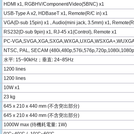
HDMI x1, RGBHV/Component/Video(5BNC) x1
USB-Type A x2, HDBaseT x1, Remote(R/C in) x1
VGA(D-sub 15pin) x1 , Audio(mini jack, 3.5mm) x1, Remote(R
RS232(D-sub 9pin) x1, RJ-45 x1(Control), Remote x1
PC-VGA,SVGA,XGA,SXGA,WXGA,UXGA,WSXGA+,WUXGA,4
NTSC, PAL, SECAM (480i,480p,576i,576p,720p,1080i,1080p
水平: 15~90kHz；垂直: 24~85Hz
1200 lines
1200 lines
10W x1
23 kg
645 x 210 x 440 mm (不含突出部分)
645 x 210 x 440 mm (不含突出部分)
1000W max (待機耗電量: 1W)
0°C~40°C / -10°C~60°C