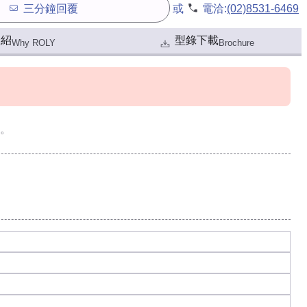
三分鐘回覆
或
電洽:
(02)8531-6469
介紹
型錄下載
Why ROLY
Brochure
。