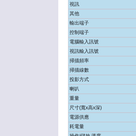
視訊
其他
輸出端子
控制端子
電腦輸入訊號
視訊輸入訊號
掃描頻率
掃描線數
投影方式
喇叭
重量
尺寸(寬x高x深)
電源供應
耗電量
操作/儲放 溫度