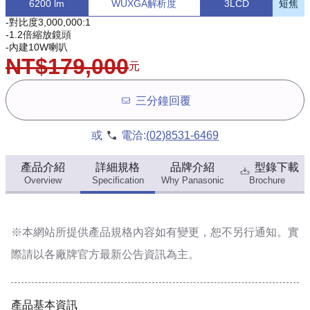
6200 lm
WUXGA解析度
3LCD
短焦
-對比度3,000,000:1
-1.2倍縮放鏡頭
-內建10W喇叭
NT$179,000
元
三分鐘回覆
或
電洽:
(02)8531-6469
產品介紹
詳細規格
品牌介紹
型錄下載
Overview
Specification
Why Panasonic
Brochure
※本網站所提供
產品規格內容
如有變更，恕不另行通知。實
際請以各廠牌官方最新公告資訊為主。
產品基本資訊