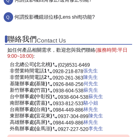
何謂投影機鏡頭位移(Lens shift)功能?
聯絡我們
Contact Us
如任何產品相關需求，歡迎您與我們聯絡
(服務時間:平日
9:00~18:00)
:
台北總公司(北北桃)
(02)8531-6469
非營業時間電話1
張先生
0928-218-878
非營業時間電話2
陳先生
0920-261-363
基隆辦事處(基隆)
何先生
0926-848-256
新竹辦事處(竹苗)
蘇先生
0938-604-538
台中辦事處(中彰投)
蘇先生
0938-604-538
南部辦事處(雲嘉)
駱小姐
0933-812-533
台南辦事處(台南)
林先生
0984-449-886
東部辦事處(宜花東)
陳先生
0937-304-899
高雄辦事處(高屏)
林先生
0984-449-886
外島辦事處(金馬澎)
李先生
0927-227-520