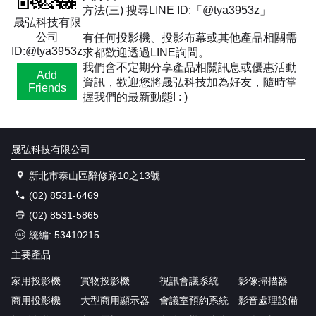
方法(三) 搜尋LINE ID:「@tya3953z」
晟弘科技有限
公司
有任何投影機、投影布幕或其他產品相關需
ID:@tya3953z
求都歡迎透過LINE詢問。
我們會不定期分享產品相關訊息或優惠活動
Add
資訊，歡迎您將晟弘科技加為好友，隨時掌
Friends
握我們的最新動態! : )
晟弘科技有限公司
新北市泰山區辭修路10之13號
(02) 8531-6469
(02) 8531-5865
統編: 53410215
主要產品
家用投影機
實物投影機
視訊會議系統
影像掃描器
商用投影機
大型商用顯示器
會議室預約系統
影音處理設備