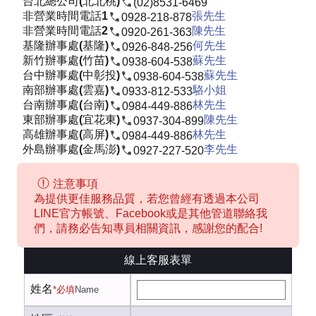
台北總公司(北北桃)
(02)8531-6469
非營業時間電話1
張先生
0928-218-878
非營業時間電話2
陳先生
0920-261-363
基隆辦事處(基隆)
何先生
0926-848-256
新竹辦事處(竹苗)
蘇先生
0938-604-538
台中辦事處(中彰投)
蘇先生
0938-604-538
南部辦事處(雲嘉)
駱小姐
0933-812-533
台南辦事處(台南)
林先生
0984-449-886
東部辦事處(宜花東)
陳先生
0937-304-899
高雄辦事處(高屏)
林先生
0984-449-886
外島辦事處(金馬澎)
李先生
0927-227-520
注意事項
為提供更佳服務品質，若您曾經有透過本公司
LINE官方帳號、Facebook或是其他管道聯絡我
們，請務必告知專員相關資訊，感謝您的配合!
線上客服表單
姓名
*必填
Name