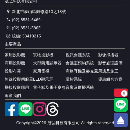
晟弘科技有限公司
新北市泰山區辭修路10之13號
(02) 8531-6469
(02) 8531-5865
統編: 53410215
主要產品
家用投影機
實物投影機
視訊會議系統
影像掃描器
商用投影機
大型商用顯示器
會議室預約系統
影音處理設備
投影布幕
家用電視
商務耳機及麥克風
周邊及施工
無線投影伺服器
LED顯示屏
環控系統
優惠組合方案
拼接投影應用
電子紙及電子桌牌
音響及廣播系統
0
追蹤我們
Copyright©2026 晟弘科技有限公司 All rights reserved