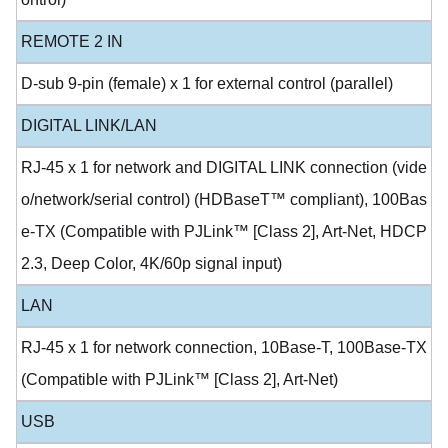
REMOTE 2 IN
D-sub 9-pin (female) x 1 for external control (parallel)
DIGITAL LINK/LAN
RJ-45 x 1 for network and DIGITAL LINK connection (vide
o/network/serial control) (HDBaseT™ compliant), 100Bas
e-TX (Compatible with PJLink™ [Class 2], Art-Net, HDCP
2.3, Deep Color, 4K/60p signal input)
LAN
RJ-45 x 1 for network connection, 10Base-T, 100Base-TX
(Compatible with PJLink™ [Class 2], Art-Net)
USB