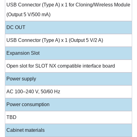
USB Connector (Type A) x 1 for Cloning/Wireless Module
(Output 5 V/500 mA)
DC OUT
USB Connector (Type A) x 1 (Output 5 V/2 A)
Expansion Slot
Open slot for SLOT NX compatible interface board
Power supply
AC 100–240 V, 50/60 Hz
Power consumption
TBD
Cabinet materials