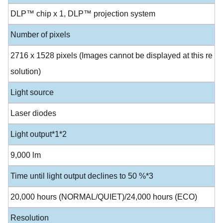
DLP™ chip x 1, DLP™ projection system
Number of pixels
2716 x 1528 pixels (Images cannot be displayed at this re
solution)
Light source
Laser diodes
Light output*1*2
9,000 lm
Time until light output declines to 50 %*3
20,000 hours (NORMAL/QUIET)/24,000 hours (ECO)
Resolution