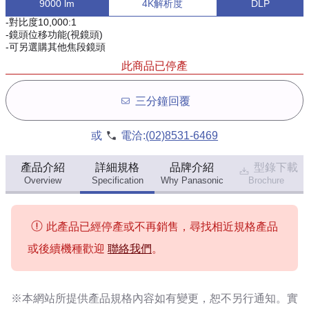
9000 lm
4K解析度
DLP
-對比度10,000:1
-鏡頭位移功能(視鏡頭)
-可另選購其他焦段鏡頭
此商品已停產
三分鐘回覆
或
電洽:
(02)8531-6469
產品介紹
詳細規格
品牌介紹
型錄下載
Overview
Specification
Why Panasonic
Brochure
此產品已經停產或不再銷售，尋找相近規格產品
或後續機種歡迎
聯絡我們
。
※本網站所提供
產品規格內容
如有變更，恕不另行通知。實