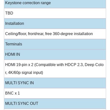
Keystone correction range
TBD
Installation
Ceiling/floor, front/rear, free 360-degree installation
Terminals
HDMI IN
HDMI 19-pin x 2 (Compatible with HDCP 2.3, Deep Colo
r, 4K/60p signal input)
MULTI SYNC IN
BNC x 1
MULTI SYNC OUT