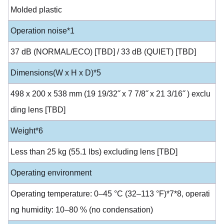
Molded plastic
Operation noise*1
37 dB (NORMAL/ECO) [TBD] / 33 dB (QUIET) [TBD]
Dimensions(W x H x D)*5
498 x 200 x 538 mm (19 19/32˝ x 7 7/8˝ x 21 3/16˝ ) exclu
ding lens [TBD]
Weight*6
Less than 25 kg (55.1 lbs) excluding lens [TBD]
Operating environment
Operating temperature: 0–45 °C (32–113 °F)*7*8, operati
ng humidity: 10–80 % (no condensation)