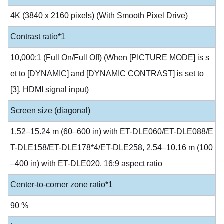
4K (3840 x 2160 pixels) (With Smooth Pixel Drive)
Contrast ratio*1
10,000:1 (Full On/Full Off) (When [PICTURE MODE] is s
et to [DYNAMIC] and [DYNAMIC CONTRAST] is set to
[3]. HDMI signal input)
Screen size (diagonal)
1.52–15.24 m (60–600 in) with ET-DLE060/ET-DLE088/E
T-DLE158/ET-DLE178*4/ET-DLE258, 2.54–10.16 m (100
–400 in) with ET-DLE020, 16:9 aspect ratio
Center-to-corner zone ratio*1
90 %