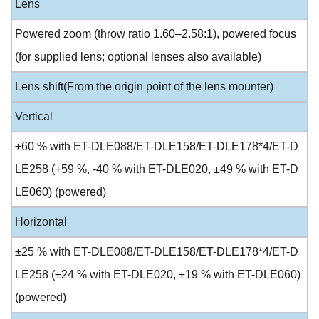
Lens
Powered zoom (throw ratio 1.60–2.58:1), powered focus
(for supplied lens; optional lenses also available)
Lens shift(From the origin point of the lens mounter)
Vertical
±60 % with ET-DLE088/ET-DLE158/ET-DLE178*4/ET-D
LE258 (+59 %, -40 % with ET-DLE020, ±49 % with ET-D
LE060) (powered)
Horizontal
±25 % with ET-DLE088/ET-DLE158/ET-DLE178*4/ET-D
LE258 (±24 % with ET-DLE020, ±19 % with ET-DLE060)
(powered)