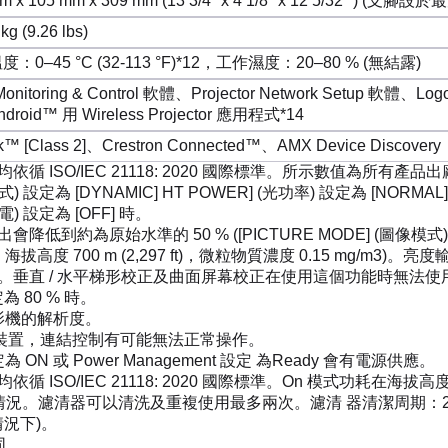
m x 105 mm x 309 mm (13 3/4" x 4 1/8" x 12 5/32" ) (支腳
kg (9.26 lbs)
：0‒45 °C (32-113 °F)*12，工作濕度：20‒80 % (無結露)
 Monitoring & Control 軟體、Projector Network Setup 軟體、L
ndroid™ 用 Wireless Projector 應用程式*14
k™ [Class 2]、Crestron Connected™、AMX Device Discovery
循 ISO/IEC 21118: 2020 國際標準。所示數值為所有產
模式) 設定為 [DYNAMIC] HT POWER] (光功率) 設定為 [NORMAL]
電) 設定為 [OFF] 時。
到約為原始水準的 50 % ([PICTURE MODE] (圖像模式)：[DY
 °F)，海拔高度 700 m (2,297 ft)，微粒物質濃度 0.15 mg/
。垂直 / 水平梯形校正及曲面屏幕校正在使用這個功能時無法使
 設定為 80 % 時。
投影機的解析度。
相容裝置，連結控制有可能無法正常操作。
設定為 ON 或 Power Management 設定 為Ready 會有電源供應。
O/IEC 21118: 2020 國際標準。On 模式功耗在海拔高度 700 m 
。濾清器可以清洗及重複使用最多兩次。濾清 器清潔周期：20,000 小時
 情況下)。
同。