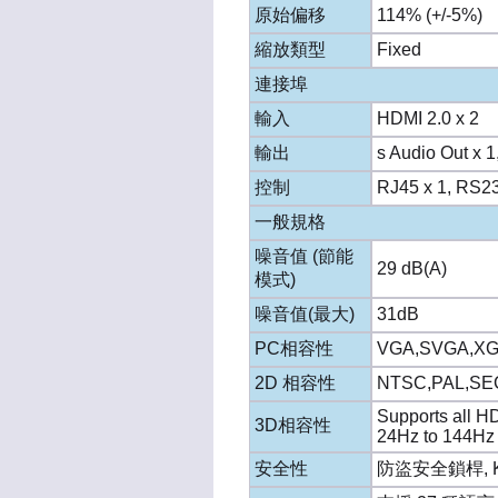
原始偏移
114% (+/-5%)
縮放類型
Fixed
連接埠
輸入
HDMI 2.0 x 2
輸出
s Audio Out x 1
控制
RJ45 x 1, RS23
一般規格
噪音值 (節能
29 dB(A)
模式)
噪音值(最大)
31dB
PC相容性
VGA,SVGA,XG
2D 相容性
NTSC,PAL,SE
Supports all H
3D相容性
24Hz to 144Hz
安全性
防盜安全鎖桿, K