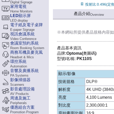
Digital Signage
投射比:0.496(定焦
家用電視
Home Monitors
產品介紹
Overview
LED顯示屏
LED display
電子紙及電子桌牌
E-paper Signage
※本網站所提供
產品規格內容
如
視訊會議系統
Video Conference
會議室預約系統
產品基本資訊
Room Booking System
商務耳機及麥克風
品牌:Optoma(奧圖碼)
Headset & Mics
型號/名稱: PK110S
環控系統
Automation
音響及廣播系統
顯示/影像
PA Systems
影像掃描器
技術規格
DLP®
Scanners
影音處理設備
解析度
4K UHD (3840
AV Products
亮度
4,100 Lumens
周邊及施工
Peripherals
對比度
2,300,000:1
優惠組合方案
Promotion Program
原始畫面比例
16:9