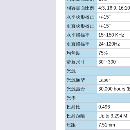
相容畫面比例
4:3, 16:9, 16:10
水平梯形校正
+/-15°
垂直梯形校正
+/-15°
水平掃描率
15~150 KHz
垂直掃描率
24~120Hz
均勻度
75%
螢幕尺寸
30"~300"
光源
光源類型
Laser
光源壽命
30,000 hours (
光學
投射比
0.496
投射距離
Up to 3.294 M
焦距
7.51mm