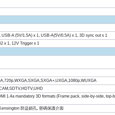
, USB-A (5V/1.5A) x 1, USB-A(5V/0.5A) x 1, 3D sync out x 1
2 x 1, 12V Trigger x 1
A,720p,WXGA,SXGA,SXGA+,UXGA,1080p,WUXGA
CAM,SDTV,HDTV,UHD
DMI 1.4a mandatory 3D formats (Frame pack, side-by-side, top-b
ensington 防盜鎖孔, 密碼保護介面