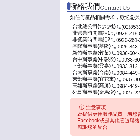
聯絡我們
Contact Us
如任何產品相關需求，歡迎您與
台北總公司(北北桃)
(02)853
非營業時間電話1
0928-218-
非營業時間電話2
0920-261-
基隆辦事處(基隆)
0926-848
新竹辦事處(竹苗)
0938-604
台中辦事處(中彰投)
0938-60
南部辦事處(雲嘉)
0933-812
台南辦事處(台南)
0984-449
東部辦事處(宜花東)
0937-30
高雄辦事處(高屏)
0984-449
外島辦事處(金馬澎)
0927-22
注意事項
為提供更佳服務品質，若您曾
Facebook或是其他管道
感謝您的配合!