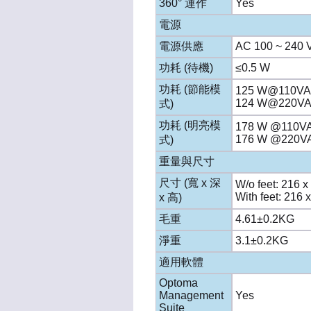
360° 運作
Yes
電源
電源供應
AC 100 ~ 240 V
功耗 (待機)
≤0.5 W
功耗 (節能模
125 W@110V
124 W@220V
式)
功耗 (明亮模
178 W @110V
176 W @220V
式)
重量與尺寸
尺寸 (寬 x 深
W/o feet: 216 x
With feet: 216 
x 高)
毛重
4.61±0.2KG
淨重
3.1±0.2KG
適用軟體
Optoma
Management
Yes
Suite