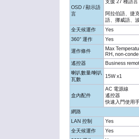
支援 27 種語
OSD / 顯示語
阿拉伯語、捷克
言
語、挪威語、
全天候運作
Yes
360° 運作
Yes
Max Temperature
運作條件
RH, non-conde
遙控器
Business remot
喇叭數量/喇叭
15W x1
瓦數
AC 電源線
盒內配件
遙控器
快速入門使用
網路
LAN 控制
Yes
全天候運作
Yes