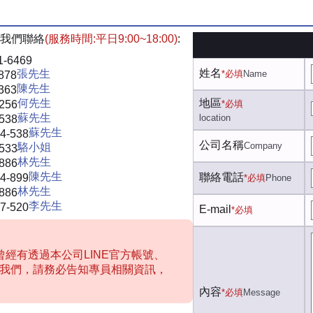
我們聯絡
(服務時間:平日9:00~18:00)
:
1-6469
姓名
張先生
*必填
Name
878
陳先生
363
何先生
地區
-256
*必填
蘇先生
location
-538
蘇先生
4-538
公司名稱
Company
駱小姐
-533
林先生
-886
陳先生
聯絡電話
4-899
*必填
Phone
林先生
-886
李先生
7-520
E-mail
*必填
經有透過本公司LINE官方帳號、
聯絡我們，請務必告知專員相關資訊，
內容
*必填
Message