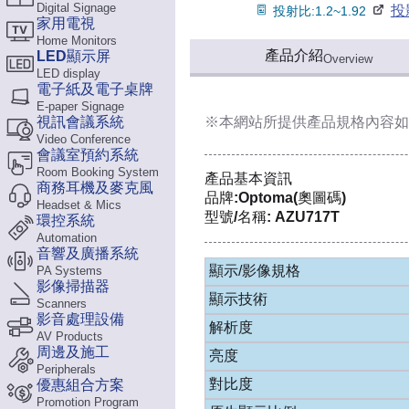
Digital Signage
投
投射比:1.2~1.92
家用電視
Home Monitors
產品介紹
LED顯示屏
Overview
LED display
電子紙及電子桌牌
E-paper Signage
視訊會議系統
※本網站所提供
產品規格內容
如
Video Conference
會議室預約系統
Room Booking System
產品基本資訊
商務耳機及麥克風
品牌:Optoma(奧圖碼)
Headset & Mics
型號/名稱: AZU717T
環控系統
Automation
音響及廣播系統
顯示/影像規格
PA Systems
影像掃描器
顯示技術
Scanners
影音處理設備
解析度
AV Products
周邊及施工
亮度
Peripherals
對比度
優惠組合方案
Promotion Program