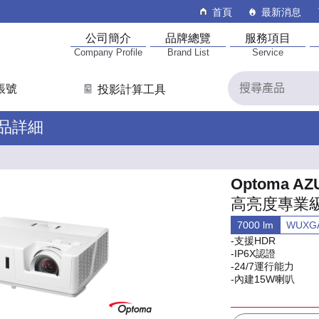
首頁
最新消息
公司簡介
品牌總覽
服務項目
Company Profile
Brand List
Service
帳號
投影計算工具
產品詳細
Optoma AZ
高亮度專業
7000 lm
WUX
-支援HDR
-IP6X認證
-24/7運行能力
-內建15W喇叭