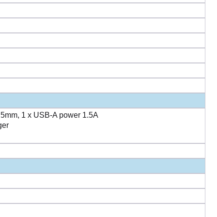
3.5mm, 1 x USB-A power 1.5A
ger