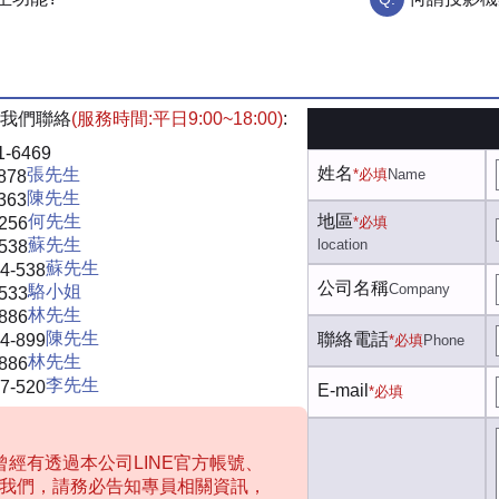
我們聯絡
(服務時間:平日9:00~18:00)
:
1-6469
姓名
張先生
*必填
Name
878
陳先生
363
何先生
地區
-256
*必填
蘇先生
location
-538
蘇先生
4-538
公司名稱
Company
駱小姐
-533
林先生
-886
陳先生
聯絡電話
4-899
*必填
Phone
林先生
-886
李先生
7-520
E-mail
*必填
經有透過本公司LINE官方帳號、
聯絡我們，請務必告知專員相關資訊，