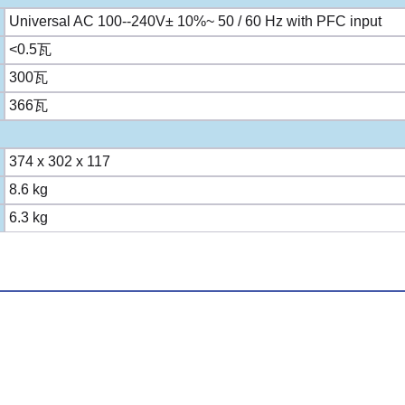
Universal AC 100--240V± 10%~ 50 / 60 Hz with PFC input
<0.5瓦
300瓦
366瓦
374 x 302 x 117
8.6 kg
6.3 kg