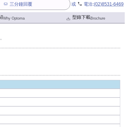
三分鐘回覆
或
電洽:
(02)8531-6469
紹
型錄下載
Why Optoma
Brochure
。