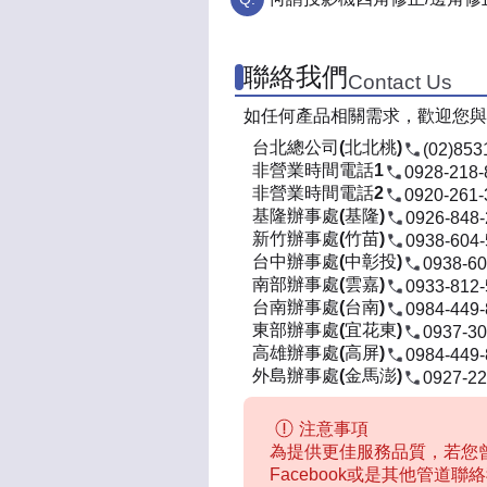
聯絡我們
Contact Us
如任何產品相關需求，歡迎您與
台北總公司(北北桃)
(02)853
非營業時間電話1
0928-218-
非營業時間電話2
0920-261-
基隆辦事處(基隆)
0926-848
新竹辦事處(竹苗)
0938-604
台中辦事處(中彰投)
0938-60
南部辦事處(雲嘉)
0933-812
台南辦事處(台南)
0984-449
東部辦事處(宜花東)
0937-30
高雄辦事處(高屏)
0984-449
外島辦事處(金馬澎)
0927-22
注意事項
為提供更佳服務品質，若您曾
Facebook或是其他管道