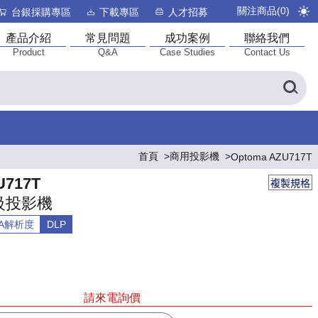
關注商品(
0
)
台銀採購專區
下載專區
人才招募
產品介紹
常見問題
成功案例
聯絡我們
Product
Q&A
Case Studies
Contact Us
首頁
商用投影機
Optoma AZU717T
U717T
複製規格
級投影機
GA解析度
DLP
請來電詢價