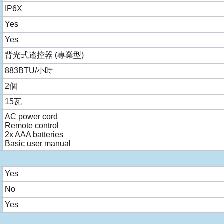
IP6X
Yes
Yes
背光式遙控器 (專業型)
883BTU/小時
2個
15瓦
AC power cord
Remote control
2x AAA batteries
Basic user manual
Yes
No
Yes