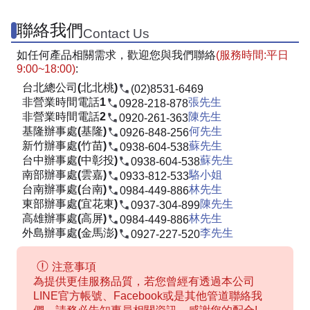
聯絡我們
Contact Us
如任何產品相關需求，歡迎您與我們聯絡
(服務時間:平日
9:00~18:00)
:
台北總公司(北北桃)
(02)8531-6469
非營業時間電話1
張先生
0928-218-878
非營業時間電話2
陳先生
0920-261-363
基隆辦事處(基隆)
何先生
0926-848-256
新竹辦事處(竹苗)
蘇先生
0938-604-538
台中辦事處(中彰投)
蘇先生
0938-604-538
南部辦事處(雲嘉)
駱小姐
0933-812-533
台南辦事處(台南)
林先生
0984-449-886
東部辦事處(宜花東)
陳先生
0937-304-899
高雄辦事處(高屏)
林先生
0984-449-886
外島辦事處(金馬澎)
李先生
0927-227-520
注意事項
為提供更佳服務品質，若您曾經有透過本公司
LINE官方帳號、Facebook或是其他管道聯絡我