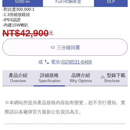
5200 lm
Full HD解析度
DLP
-對比度300,000:1
-1.3倍縮放鏡頭
-IP6X認證
-內建15W喇叭
NT$42,900
元
三分鐘回覆
或
電洽:
(02)8531-6469
產品介紹
詳細規格
品牌介紹
型錄下載
Overview
Specification
Why Optoma
Brochure
※本網站所提供
產品規格內容
如有變更，恕不另行通知。實
際請以各廠牌官方最新公告資訊為主。