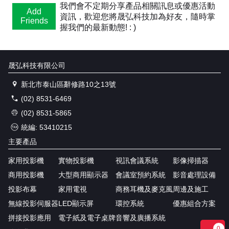
我們會不定期分享產品相關訊息或優惠活動
Add
資訊，歡迎您將晟弘科技加為好友，隨時掌
Friends
握我們的最新動態! : )
晟弘科技有限公司
新北市泰山區辭修路10之13號
(02) 8531-6469
(02) 8531-5865
統編: 53410215
主要產品
家用投影機
實物投影機
視訊會議系統
影像掃描器
商用投影機
大型商用顯示器
會議室預約系統
影音處理設備
投影布幕
家用電視
商務耳機及麥克風
周邊及施工
無線投影伺服器
LED顯示屏
環控系統
優惠組合方案
拼接投影應用
電子紙及電子桌牌
音響及廣播系統
0