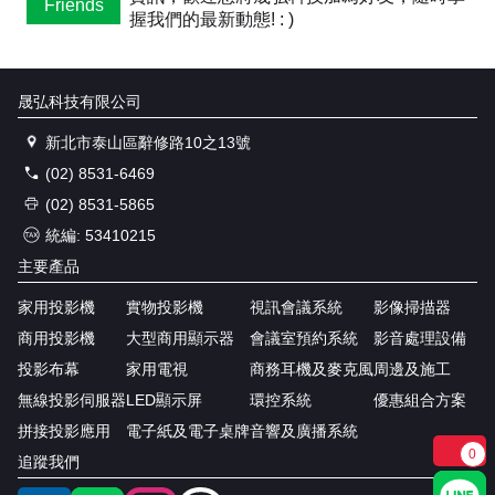
Friends
握我們的最新動態! : )
晟弘科技有限公司
新北市泰山區辭修路10之13號
(02) 8531-6469
(02) 8531-5865
統編: 53410215
主要產品
家用投影機
實物投影機
視訊會議系統
影像掃描器
商用投影機
大型商用顯示器
會議室預約系統
影音處理設備
投影布幕
家用電視
商務耳機及麥克風
周邊及施工
無線投影伺服器
LED顯示屏
環控系統
優惠組合方案
拼接投影應用
電子紙及電子桌牌
音響及廣播系統
0
追蹤我們