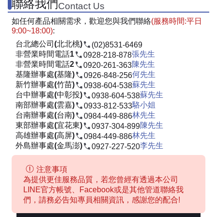
聯絡我們
Contact Us
如任何產品相關需求，歡迎您與我們聯絡
(服務時間:平日
9:00~18:00)
:
台北總公司(北北桃)
(02)8531-6469
非營業時間電話1
張先生
0928-218-878
非營業時間電話2
陳先生
0920-261-363
基隆辦事處(基隆)
何先生
0926-848-256
新竹辦事處(竹苗)
蘇先生
0938-604-538
台中辦事處(中彰投)
蘇先生
0938-604-538
南部辦事處(雲嘉)
駱小姐
0933-812-533
台南辦事處(台南)
林先生
0984-449-886
東部辦事處(宜花東)
陳先生
0937-304-899
高雄辦事處(高屏)
林先生
0984-449-886
外島辦事處(金馬澎)
李先生
0927-227-520
注意事項
為提供更佳服務品質，若您曾經有透過本公司
LINE官方帳號、Facebook或是其他管道聯絡我
們，請務必告知專員相關資訊，感謝您的配合!