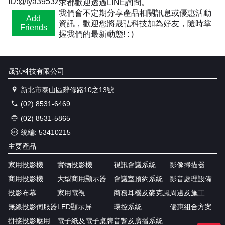
ID:@tya3953z
求都歡迎透過LINE詢問。
我們會不定期分享產品相關訊息或優惠活動
Add
資訊，歡迎您將晟弘科技加為好友，隨時掌
Friends
握我們的最新動態! : )
晟弘科技有限公司
新北市泰山區辭修路10之13號
(02) 8531-6469
(02) 8531-5865
統編: 53410215
主要產品
家用投影機
實物投影機
視訊會議系統
影像掃描器
商用投影機
大型商用顯示器
會議室預約系統
影音處理設備
投影布幕
家用電視
商務耳機及麥克風
周邊及施工
無線投影伺服器
LED顯示屏
環控系統
優惠組合方案
拼接投影應用
電子紙及電子桌牌
音響及廣播系統