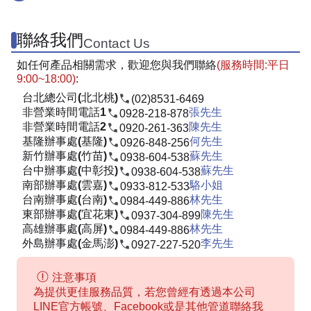
聯絡我們
Contact Us
如任何產品相關需求，歡迎您與我們聯絡
(服務時間:平日
9:00~18:00)
:
台北總公司(北北桃)
(02)8531-6469
非營業時間電話1
張先生
0928-218-878
非營業時間電話2
陳先生
0920-261-363
基隆辦事處(基隆)
何先生
0926-848-256
新竹辦事處(竹苗)
蘇先生
0938-604-538
台中辦事處(中彰投)
蘇先生
0938-604-538
南部辦事處(雲嘉)
駱小姐
0933-812-533
台南辦事處(台南)
林先生
0984-449-886
東部辦事處(宜花東)
陳先生
0937-304-899
高雄辦事處(高屏)
林先生
0984-449-886
外島辦事處(金馬澎)
李先生
0927-227-520
注意事項
為提供更佳服務品質，若您曾經有透過本公司
LINE官方帳號、Facebook或是其他管道聯絡我