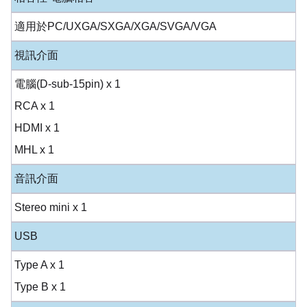
適用於PC/UXGA/SXGA/XGA/SVGA/VGA
視訊介面
電腦(D-sub-15pin) x 1
RCA x 1
HDMI x 1
MHL x 1
音訊介面
Stereo mini x 1
USB
Type A x 1
Type B x 1