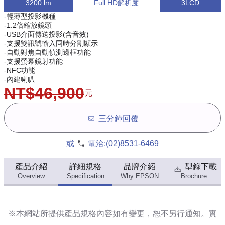
3200 lm
Full HD解析度
3LCD
-輕薄型投影機種
-1.2倍縮放鏡頭
-USB介面傳送投影(含音效)
-支援雙訊號輸入同時分割顯示
-自動對焦自動偵測邊框功能
-支援螢幕鏡射功能
-NFC功能
-內建喇叭
NT$46,900
元
三分鐘回覆
或
電洽:
(02)8531-6469
產品介紹
詳細規格
品牌介紹
型錄下載
Overview
Specification
Why EPSON
Brochure
※本網站所提供
產品規格內容
如有變更，恕不另行通知。實