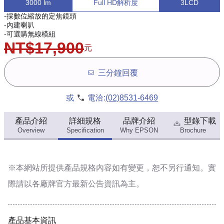
3000 lm
Full HD解析度
3LCD
-採數位縮放的定焦鏡頭
-內建喇叭
-可選購無線模組
NT$17,900
元
三分鐘回覆
或
電洽:
(02)8531-6469
產品介紹
詳細規格
品牌介紹
型錄下載
Overview
Specification
Why EPSON
Brochure
※本網站所提供
產品規格內容
如有變更，恕不另行通知。實
際請以各廠牌官方最新公告資訊為主。
產品基本資訊