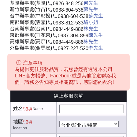
基隆辦事處(基隆)
何先生
0926-848-256
新竹辦事處(竹苗)
蘇先生
0938-604-538
台中辦事處(中彰投)
蘇先生
0938-604-538
南部辦事處(雲嘉)
駱小姐
0933-812-533
台南辦事處(台南)
林先生
0984-449-886
東部辦事處(宜花東)
陳先生
0937-304-899
高雄辦事處(高屏)
林先生
0984-449-886
外島辦事處(金馬澎)
李先生
0927-227-520
注意事項
為提供更佳服務品質，若您曾經有透過本公司
LINE官方帳號、Facebook或是其他管道聯絡我
們，請務必告知專員相關資訊，感謝您的配合!
線上客服表單
姓名
*必填
Name
地區
*必填
location