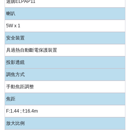
選購ELPAP11
喇叭
5W x 1
安全裝置
具過熱自動斷電保護裝置
投影透鏡
調焦方式
手動焦距調整
焦距
F:1.44 ; f:16.4m
放大比例