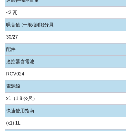
連線待機耗電量
<2 瓦
噪音值 (一般/節能)分貝
30/27
配件
遙控器含電池
RCV024
電源線
x1（1.8 公尺）
快速使用指南
(x1) 1L