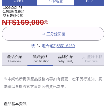
2600 lm
4K解析度
DLP
-100%DCI-P3
-1.6倍縮放鏡頭
-雙向鏡頭位移
NT$169,000
元
三分鐘回覆
或
電洽:
(02)8531-6469
產品介紹
詳細規格
品牌介紹
型錄下載
Overview
Specification
Why BenQ
Brochure
※本網站所提供
產品規格內容
如有變更，恕不另行通知。實
際請以各廠牌官方最新公告資訊為主。
產品基本資訊