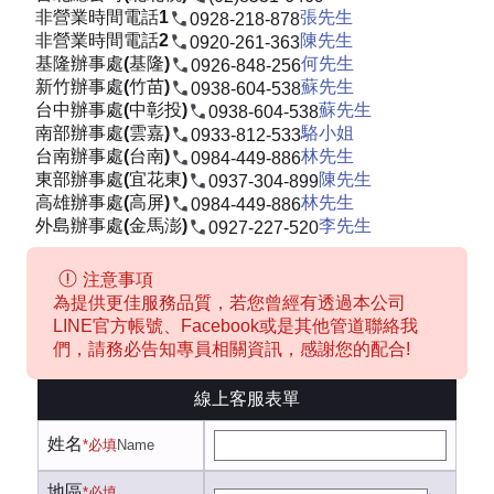
非營業時間電話1
張先生
0928-218-878
非營業時間電話2
陳先生
0920-261-363
基隆辦事處(基隆)
何先生
0926-848-256
新竹辦事處(竹苗)
蘇先生
0938-604-538
台中辦事處(中彰投)
蘇先生
0938-604-538
南部辦事處(雲嘉)
駱小姐
0933-812-533
台南辦事處(台南)
林先生
0984-449-886
東部辦事處(宜花東)
陳先生
0937-304-899
高雄辦事處(高屏)
林先生
0984-449-886
外島辦事處(金馬澎)
李先生
0927-227-520
注意事項
為提供更佳服務品質，若您曾經有透過本公司
LINE官方帳號、Facebook或是其他管道聯絡我
們，請務必告知專員相關資訊，感謝您的配合!
線上客服表單
姓名
*必填
Name
地區
*必填