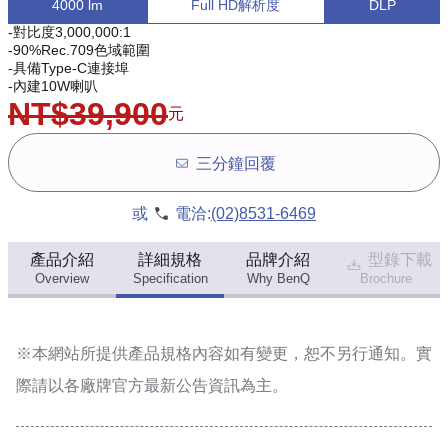
4000 lm
Full HD解析度
DLP
-對比度3,000,000:1
-90%Rec.709色域範圍
-具備Type-C連接埠
-內建10W喇叭
NT$39,900
元
三分鐘回覆
或
電洽:
(02)8531-6469
產品介紹
詳細規格
品牌介紹
型錄下載
Overview
Specification
Why BenQ
Brochure
※本網站所提供
產品規格內容
如有變更，恕不另行通知。實
際請以各廠牌官方最新公告資訊為主。