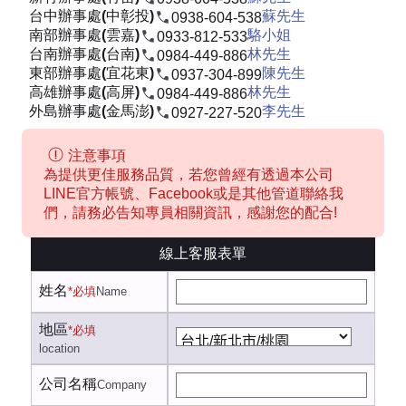
台中辦事處(中彰投)
蘇先生
0938-604-538
南部辦事處(雲嘉)
駱小姐
0933-812-533
台南辦事處(台南)
林先生
0984-449-886
東部辦事處(宜花東)
陳先生
0937-304-899
高雄辦事處(高屏)
林先生
0984-449-886
外島辦事處(金馬澎)
李先生
0927-227-520
注意事項
為提供更佳服務品質，若您曾經有透過本公司
LINE官方帳號、Facebook或是其他管道聯絡我
們，請務必告知專員相關資訊，感謝您的配合!
線上客服表單
姓名
*必填
Name
地區
*必填
location
公司名稱
Company