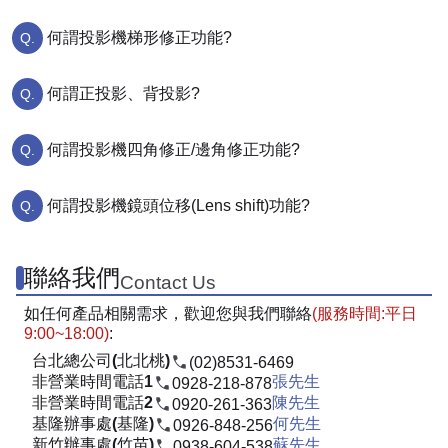
何謂投影機梯形修正功能?
何謂正投影、背投影?
何謂投影機四角修正/邊角修正功能?
何謂投影機鏡頭位移(Lens shift)功能?
聯絡我們
Contact Us
如任何產品相關需求，歡迎您與我們聯絡
(服務時間:平日
9:00~18:00)
:
台北總公司(北北桃)
(02)8531-6469
非營業時間電話1
張先生
0928-218-878
非營業時間電話2
陳先生
0920-261-363
基隆辦事處(基隆)
何先生
0926-848-256
新竹辦事處(竹苗)
蘇先生
0938-604-538