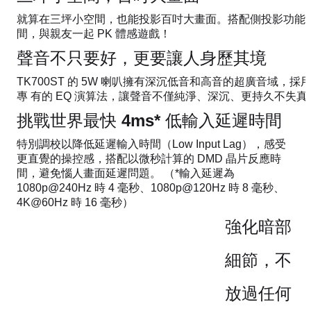
就算在三坪小空間，也能投影百吋大畫面。搭配側投影功能
間，與親友一起 PK 體感遊戲！
聲音不只要好，更要讓人身歷其境
TK700ST 的 5W 喇叭擁有深沉低音和高音的超廣音域，採用
專 有的 EQ 演算法，讓聲音不僅純淨、深沉、更持久不失真
挑戰世界最快 4ms* 低輸入延遲時間
特別調校以降低延遲輸入時間（Low Input Lag），感受
更直覺的操控感，搭配以微秒計算的 DMD 晶片反應時
間，避免惱人畫面延遲問題。 （*輸入延遲為
1080p@240Hz 時 4 毫秒、1080p@120Hz 時 8 毫秒、
4K@60Hz 時 16 毫秒）
強化暗部
細節，不
放過任何