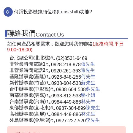
何謂投影機鏡頭位移(Lens shift)功能?
聯絡我們
Contact Us
如任何產品相關需求，歡迎您與我們聯絡
(服務時間:平日
9:00~18:00)
:
台北總公司(北北桃)
(02)8531-6469
非營業時間電話1
張先生
0928-218-878
非營業時間電話2
陳先生
0920-261-363
基隆辦事處(基隆)
何先生
0926-848-256
新竹辦事處(竹苗)
蘇先生
0938-604-538
台中辦事處(中彰投)
蘇先生
0938-604-538
南部辦事處(雲嘉)
駱小姐
0933-812-533
台南辦事處(台南)
林先生
0984-449-886
東部辦事處(宜花東)
陳先生
0937-304-899
高雄辦事處(高屏)
林先生
0984-449-886
外島辦事處(金馬澎)
李先生
0927-227-520