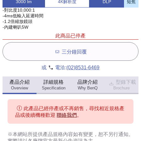
3000 lm
4K解析度
DLP
短焦
-對比度10,000:1
-4ms低輸入延遲時間
-1.2倍縮放鏡頭
-內建喇叭5W
此商品已停產
三分鐘回覆
或
電洽:
(02)8531-6469
產品介紹
詳細規格
品牌介紹
型錄下載
Overview
Specification
Why BenQ
Brochure
此產品已經停產或不再銷售，尋找相近規格產
品或後續機種歡迎
聯絡我們
。
※本網站所提供
產品規格內容
如有變更，恕不另行通知。
實際請以各廠牌官方最新公告資訊為主。