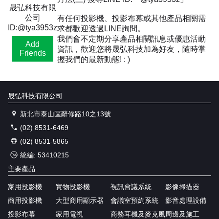
晟弘科技有限
公司
有任何投影機、投影布幕或其他產品相關需
ID:@tya3953z
求都歡迎透過LINE詢問。
我們會不定期分享產品相關訊息或優惠活動
Add
資訊，歡迎您將晟弘科技加為好友，隨時掌
Friends
握我們的最新動態! : )
晟弘科技有限公司
新北市泰山區辭修路10之13號
(02) 8531-6469
(02) 8531-5865
統編: 53410215
主要產品
家用投影機
實物投影機
視訊會議系統
影像掃描器
商用投影機
大型商用顯示器
會議室預約系統
影音處理設備
投影布幕
家用電視
商務耳機及麥克風
周邊及施工