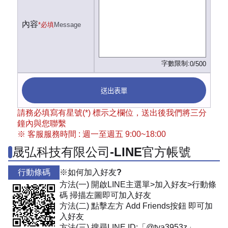
內容
*必填
Message
字數限制:
0/500
送出表單
請務必填寫有星號(*) 標示之欄位，送出後我們將三分
鐘內與您聯繫
※ 客服服務時間 : 週一至週五 9:00~18:00
晟弘科技有限公司-LINE官方帳號
行動條碼
※如何加入好友?
方法(一) 開啟LINE主選單>加入好友>行動條
碼 掃描左圖即可加入好友
方法(二) 點擊左方 Add Friends按鈕 即可加
入好友
方法(三) 搜尋LINE ID:「@tya3953z」