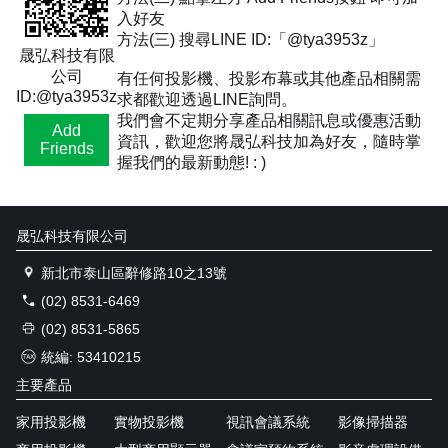
入好友
方法(三) 搜尋LINE ID:「@tya3953z」
晟弘科技有限
公司
有任何投影機、投影布幕或其他產品相關需
ID:@tya3953z
求都歡迎透過LINE詢問。
我們會不定期分享產品相關訊息或優惠活動
Add
資訊，歡迎您將晟弘科技加為好友，隨時掌
Friends
握我們的最新動態! : )
晟弘科技有限公司
新北市泰山區辭修路10之13號
(02) 8531-6469
(02) 8531-5865
統編: 53410215
主要產品
家用投影機
實物投影機
視訊會議系統
影像掃描器