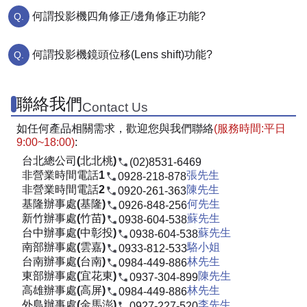
何謂投影機四角修正/邊角修正功能?
何謂投影機鏡頭位移(Lens shift)功能?
聯絡我們
Contact Us
如任何產品相關需求，歡迎您與我們聯絡
(服務時間:平日
9:00~18:00)
:
台北總公司(北北桃)
(02)8531-6469
非營業時間電話1
張先生
0928-218-878
非營業時間電話2
陳先生
0920-261-363
基隆辦事處(基隆)
何先生
0926-848-256
新竹辦事處(竹苗)
蘇先生
0938-604-538
台中辦事處(中彰投)
蘇先生
0938-604-538
南部辦事處(雲嘉)
駱小姐
0933-812-533
台南辦事處(台南)
林先生
0984-449-886
東部辦事處(宜花東)
陳先生
0937-304-899
高雄辦事處(高屏)
林先生
0984-449-886
外島辦事處(金馬澎)
李先生
0927-227-520