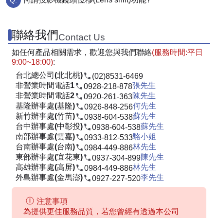
聯絡我們
Contact Us
如任何產品相關需求，歡迎您與我們聯絡
(服務時間:平日
9:00~18:00)
:
台北總公司(北北桃)
(02)8531-6469
非營業時間電話1
張先生
0928-218-878
非營業時間電話2
陳先生
0920-261-363
基隆辦事處(基隆)
何先生
0926-848-256
新竹辦事處(竹苗)
蘇先生
0938-604-538
台中辦事處(中彰投)
蘇先生
0938-604-538
南部辦事處(雲嘉)
駱小姐
0933-812-533
台南辦事處(台南)
林先生
0984-449-886
東部辦事處(宜花東)
陳先生
0937-304-899
高雄辦事處(高屏)
林先生
0984-449-886
外島辦事處(金馬澎)
李先生
0927-227-520
注意事項
為提供更佳服務品質，若您曾經有透過本公司