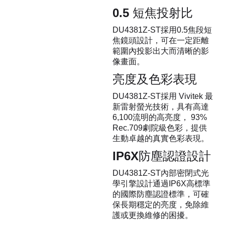
0.5 短焦投射比
DU4381Z-ST採用0.5焦段短
焦鏡頭設計，可在一定距離
範圍內投影出大而清晰的影
像畫面。
亮度及色彩表現
DU4381Z-ST採用 Vivitek 最
新雷射螢光技術，具有高達
6,100流明的高亮度， 93%
Rec.709劇院級色彩，提供
生動卓越的真實色彩表現。
IP6X防塵認證設計
DU4381Z-ST內部密閉式光
學引擎設計通過IP6X高標準
的國際防塵認證標準，可確
保長期穩定的亮度，免除維
護或更換維修的困擾。