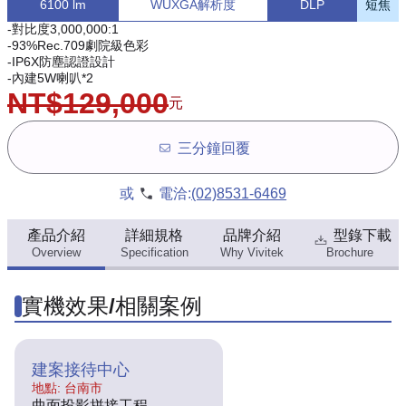
6100 lm
WUXGA解析度
DLP
短焦
-對比度3,000,000:1
-93%Rec.709劇院級色彩
-IP6X防塵認證設計
-內建5W喇叭*2
NT$129,000
元
三分鐘回覆
或
電洽:
(02)8531-6469
產品介紹
詳細規格
品牌介紹
型錄下載
Overview
Specification
Why Vivitek
Brochure
實機效果/相關案例
建案接待中心
地點: 台南市
曲面投影拼接工程