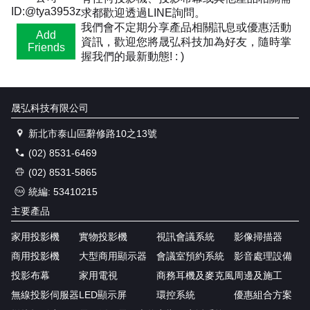
ID:@tya3953z
求都歡迎透過LINE詢問。
我們會不定期分享產品相關訊息或優惠活動
Add
資訊，歡迎您將晟弘科技加為好友，隨時掌
Friends
握我們的最新動態! : )
晟弘科技有限公司
新北市泰山區辭修路10之13號
(02) 8531-6469
(02) 8531-5865
統編: 53410215
主要產品
家用投影機
實物投影機
視訊會議系統
影像掃描器
商用投影機
大型商用顯示器
會議室預約系統
影音處理設備
投影布幕
家用電視
商務耳機及麥克風
周邊及施工
無線投影伺服器
LED顯示屏
環控系統
優惠組合方案