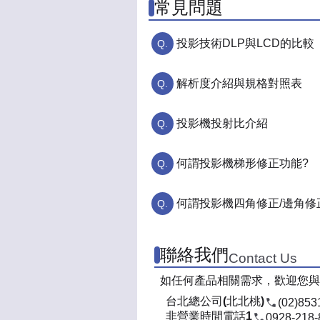
常見問題
投影技術DLP與LCD的比較
解析度介紹與規格對照表
投影機投射比介紹
何謂投影機梯形修正功能?
何謂投影機四角修正/邊角修
聯絡我們
Contact Us
如任何產品相關需求，歡迎您與
台北總公司(北北桃)
(02)853
非營業時間電話1
0928-218-