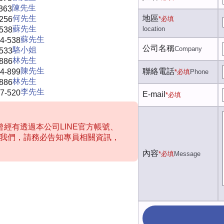
陳先生
363
何先生
地區
-256
*必填
蘇先生
location
-538
蘇先生
4-538
公司名稱
Company
駱小姐
-533
林先生
-886
陳先生
聯絡電話
4-899
*必填
Phone
林先生
-886
李先生
7-520
E-mail
*必填
經有透過本公司LINE官方帳號、
聯絡我們，請務必告知專員相關資訊，
內容
*必填
Message