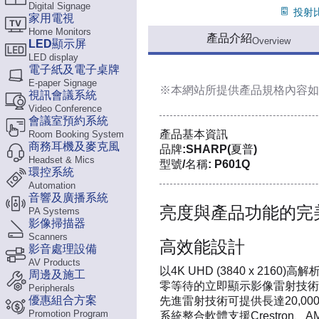
Digital Signage
投射比:
家用電視
Home Monitors
產品介紹
Overview
LED顯示屏
LED display
電子紙及電子桌牌
E-paper Signage
※本網站所提供
產品規格內容
如
視訊會議系統
Video Conference
會議室預約系統
產品基本資訊
Room Booking System
商務耳機及麥克風
品牌:SHARP(夏普)
Headset & Mics
型號/名稱: P601Q
環控系統
Automation
音響及廣播系統
亮度與產品功能的完
PA Systems
影像掃描器
Scanners
高效能設計
影音處理設備
AV Products
以4K UHD (3840 x 216
周邊及施工
零等待的立即顯示影像雷射技術
Peripherals
優惠組合方案
先進雷射技術可提供長達20,0
Promotion Program
系統整合軟體支援Crestron、AM