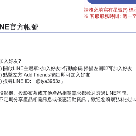
請務必填寫有星號(*)
※ 客服服務時間 : 週一至週
INE官方帳號
加入好友?
一) 開啟LINE主選單>加入好友>行動條碼 掃描左圖即可加入好友
) 點擊左方 Add Friends按鈕 即可加入好友
 搜尋LINE ID:「@tya3953z」
投影機、投影布幕或其他產品相關需求都歡迎透過LINE詢問。
不定期分享產品相關訊息或優惠活動資訊，歡迎您將晟弘科技加為好