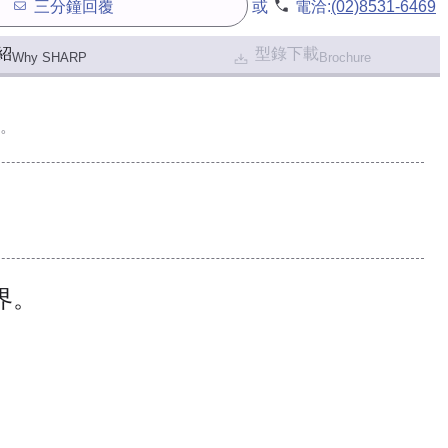
三分鐘回覆
或
電洽:
(02)8531-6469
紹
型錄下載
Why SHARP
Brochure
。
界。