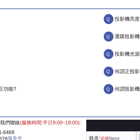
投影機亮度
選購投影機
投影機光源
何謂正投影
正功能?
何謂投影機鏡頭
我們聯絡
(服務時間:平日9:00~18:00)
:
1-6469
姓名
張先生
*必填
Name
878