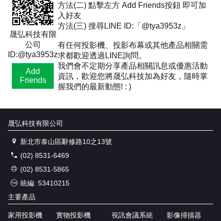
方法(二) 點擊左方 Add Friends按鈕 即可加
入好友
方法(三) 搜尋LINE ID:「@tya3953z」
晟弘科技有限
公司
有任何投影機、投影布幕或其他產品相關需
ID:@tya3953z
求都歡迎透過LINE詢問。
我們會不定期分享產品相關訊息或優惠活動
Add
資訊，歡迎您將晟弘科技加為好友，隨時掌
Friends
握我們的最新動態! : )
晟弘科技有限公司
新北市泰山區辭修路10之13號
(02) 8531-6469
(02) 8531-5865
統編: 53410215
主要產品
家用投影機
實物投影機
視訊會議系統
影像掃描器