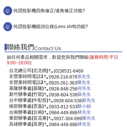
何謂投影機四角修正/邊角修正功能?
何謂投影機鏡頭位移(Lens shift)功能?
聯絡我們
Contact Us
如任何產品相關需求，歡迎您與我們聯絡
(服務時間:平日
9:00~18:00)
:
台北總公司(北北桃)
(02)8531-6469
非營業時間電話1
張先生
0928-218-878
非營業時間電話2
陳先生
0920-261-363
基隆辦事處(基隆)
何先生
0926-848-256
新竹辦事處(竹苗)
蘇先生
0938-604-538
台中辦事處(中彰投)
蘇先生
0938-604-538
南部辦事處(雲嘉)
駱小姐
0933-812-533
台南辦事處(台南)
林先生
0984-449-886
東部辦事處(宜花東)
陳先生
0937-304-899
高雄辦事處(高屏)
林先生
0984-449-886