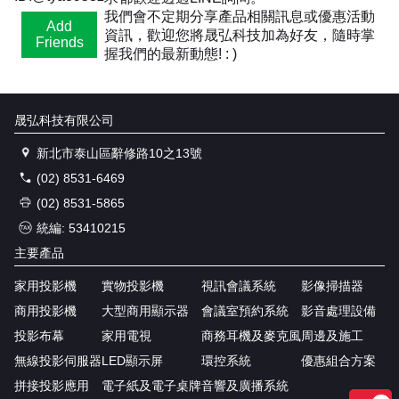
我們會不定期分享產品相關訊息或優惠活動
Add
資訊，歡迎您將晟弘科技加為好友，隨時掌
Friends
握我們的最新動態! : )
晟弘科技有限公司
新北市泰山區辭修路10之13號
(02) 8531-6469
(02) 8531-5865
統編: 53410215
主要產品
家用投影機
實物投影機
視訊會議系統
影像掃描器
商用投影機
大型商用顯示器
會議室預約系統
影音處理設備
投影布幕
家用電視
商務耳機及麥克風
周邊及施工
無線投影伺服器
LED顯示屏
環控系統
優惠組合方案
拼接投影應用
電子紙及電子桌牌
音響及廣播系統