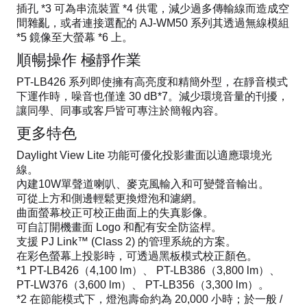
插孔 *3 可為串流裝置 *4 供電，減少過多傳輸線而造成空
間雜亂，或者連接選配的 AJ-WM50 系列其透過無線模組
*5 鏡像至大螢幕 *6 上。
順暢操作 極靜作業
PT-LB426 系列即使擁有高亮度和精簡外型，在靜音模式
下運作時，噪音也僅達 30 dB*7。減少環境音量的刊擾，
讓同學、同事或客戶皆可專注於簡報內容。
更多特色
Daylight View Lite 功能可優化投影畫面以適應環境光
線。
內建10W單聲道喇叭、麥克風輸入和可變聲音輸出。
可從上方和側邊輕鬆更換燈泡和濾網。
曲面螢幕校正可校正曲面上的失真影像。
可自訂開機畫面 Logo 和配有安全防盜桿。
支援 PJ Link™ (Class 2) 的管理系統的方案。
在彩色螢幕上投影時，可透過黑板模式校正顏色。
*1 PT-LB426（4,100 lm）、 PT-LB386（3,800 lm）、
PT-LW376（3,600 lm）、 PT-LB356（3,300 lm）。
*2 在節能模式下，燈泡壽命約為 20,000 小時；於一般 /