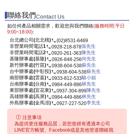
聯絡我們
Contact Us
如任何產品相關需求，歡迎您與我們聯絡
(服務時間:平日
9:00~18:00)
:
台北總公司(北北桃)
(02)8531-6469
非營業時間電話1
張先生
0928-218-878
非營業時間電話2
陳先生
0920-261-363
基隆辦事處(基隆)
何先生
0926-848-256
新竹辦事處(竹苗)
蘇先生
0938-604-538
台中辦事處(中彰投)
蘇先生
0938-604-538
南部辦事處(雲嘉)
駱小姐
0933-812-533
台南辦事處(台南)
林先生
0984-449-886
東部辦事處(宜花東)
陳先生
0937-304-899
高雄辦事處(高屏)
林先生
0984-449-886
外島辦事處(金馬澎)
李先生
0927-227-520
注意事項
為提供更佳服務品質，若您曾經有透過本公司
LINE官方帳號、Facebook或是其他管道聯絡我