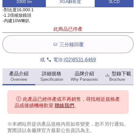
3300 lm
XGA解析度
3LCD
-對比度16,000:1
-1.2倍縮放鏡頭
-內建10W喇叭
此商品已停產
三分鐘回覆
或
電洽:
(02)8531-6469
產品介紹
詳細規格
品牌介紹
型錄下載
Overview
Specification
Why Panasonic
Brochure
此產品已經停產或不再銷售，尋找相近規格產
品或後續機種歡迎
聯絡我們
。
※本網站所提供
產品規格內容
如有變更，恕不另行通知。
實際請以各廠牌官方最新公告資訊為主。