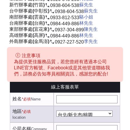
新竹辦事處(竹苗)
蘇先生
0938-604-538
台中辦事處(中彰投)
蘇先生
0938-604-538
南部辦事處(雲嘉)
駱小姐
0933-812-533
台南辦事處(台南)
林先生
0984-449-886
東部辦事處(宜花東)
陳先生
0937-304-899
高雄辦事處(高屏)
林先生
0984-449-886
外島辦事處(金馬澎)
李先生
0927-227-520
注意事項
為提供更佳服務品質，若您曾經有透過本公司
LINE官方帳號、Facebook或是其他管道聯絡我
們，請務必告知專員相關資訊，感謝您的配合!
線上客服表單
姓名
*必填
Name
地區
*必填
location
公司名稱
Company