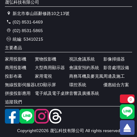
晟弘科技有限公司
新北市泰山區辭修路10之13號
(02) 8531-6469
(02) 8531-5865
統編: 53410215
主要產品
家用投影機
實物投影機
視訊會議系統
影像掃描器
商用投影機
大型商用顯示器
會議室預約系統
影音處理設備
投影布幕
家用電視
商務耳機及麥克風
周邊及施工
無線投影伺服器
LED顯示屏
環控系統
優惠組合方案
拼接投影應用
電子紙及電子桌牌
音響及廣播系統
0
追蹤我們
Copyright©2026 晟弘科技有限公司 All rights reserved