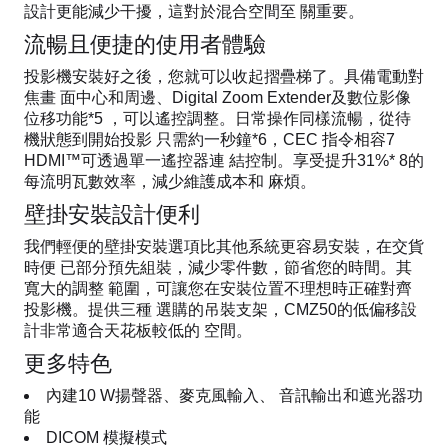
設計更能減少干擾，這對於混合空間至 關重要。
流暢且便捷的使用者體驗
投影機安裝好之後，您就可以收起摺疊梯了。具備電動對
焦畫 面中心和周邊、Digital Zoom Extender及數位影像
位移功能*5 ，可以遙控調整。日常操作同樣流暢，從待
機狀態到開始投影 只需約一秒鐘*6，CEC 指令相容7
HDMI™可透過單一遙控器連 結控制。享受提升31%* 8的
每流明瓦數效率，減少維護成本和 麻煩。
壁掛安裝設計便利
我們輕便的壁掛安裝選項比其他系統更容易安裝，在交貨
時便 已部分預先組裝，減少零件數，節省您的時間。其
寬大的調整 範圍，可讓您在安裝位置不理想時正確對齊
投影機。提供三種 選購的吊裝支架，CMZ50的低偏移設
計非常適合天花板較低的 空間。
更多特色
內建10 W揚聲器、麥克風輸入、 音訊輸出和遮光器功
能
DICOM 模擬模式