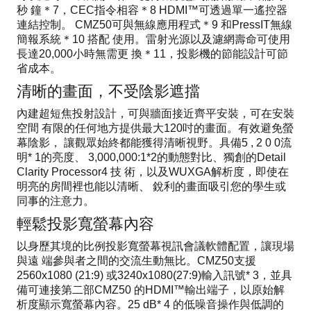
秒 鐘＊7，CEC指令相容＊8 HDMI™可透過單一遙控器
連結控制。 CMZ50可與無線應用程式＊9 和PressIT無線
簡報系統＊10 搭配 使用。雷射光源以及濾網壽命可使用
長達20,000小時無需更 換＊11，投影機的節能設計可節
省成本。
清晰的畫面，不受陰影遮擋
內建超短焦投射設計，可與牆面接近齊平安裝，可在安裝
空間 有限的任何地方提供最大120吋的畫面。有效避免螢
幕陰影， 讓觀眾始終都能獲得清晰視野。具備5 , 2 0 0流
明* 1的亮度、 3,000,000:1*2的動態對比、獨創的Detail
Clarity Processor4 技 術，以及WUXGA解析度，即使在
明亮的房間裡也能以清晰、 銳利的畫面吸引您的學生或
同事的注意力。
輕鬆投影寬螢幕內容
以身歷其境的比例投影寬螢幕視訊會議軟體配置，讓現場
與遠 端參與者之間的交流生動無比。CMZ50支援
2560x1080 (21:9) 或3240x1080(27:9)輸入訊號* 3，並具
備可連接第二部CMZ50 的HDMI™輸出端子，以原始解
析度顯示寬螢幕內容。25 dB* 4 的低噪音操作與低調的