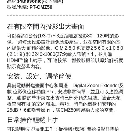
品牌:Panasonic(松下國際)
型號/名稱: PT-CMZ50
在有限空間內投影出大畫面
可以從約1公分(1/3吋)＊3近距離處投影80－120吋的影
像。 超短焦投影設計避免陰影產生，並在空間有限的室
內提供大 面積的影像。C M Z 5 0 也支援2 5 6 0 x 1 0 8 0
( 2 1 : 9 ) 和 3240x1080(27:9)輸入訊號＊4，並具備
HDMI™輸出端子，可 連接第二部投影機並以原始解析度
顯示寬螢幕內容。
安裝、設定、調整簡便
具備電動對焦畫面中心和周邊、Digital Zoom Extender及
數 位影像位移功能＊5，安裝非常簡單，並且可以遙控調
整。選 購的壁掛架在出貨時已部分預先組裝。適合天花
板空間有限 的室內環境。精巧、時尚的機身和安靜的
25dB＊ 6低噪音操 作，讓CMZ50輕易融入您的空間。
日常操作輕鬆上手
可以隨時立即展開工作：從待機狀態到開始投影只需約一