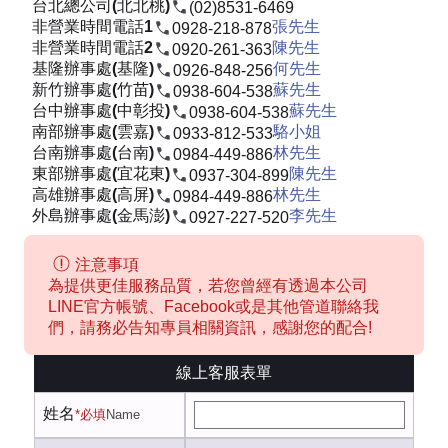
台北總公司(北北桃)
(02)8531-6469
非營業時間電話1
張先生
0928-218-878
非營業時間電話2
陳先生
0920-261-363
基隆辦事處(基隆)
何先生
0926-848-256
新竹辦事處(竹苗)
蘇先生
0938-604-538
台中辦事處(中彰投)
蘇先生
0938-604-538
南部辦事處(雲嘉)
駱小姐
0933-812-533
台南辦事處(台南)
林先生
0984-449-886
東部辦事處(宜花東)
陳先生
0937-304-899
高雄辦事處(高屏)
林先生
0984-449-886
外島辦事處(金馬澎)
李先生
0927-227-520
注意事項
為提供更佳服務品質，若您曾經有透過本公司
LINE官方帳號、Facebook或是其他管道聯絡我
們，請務必告知專員相關資訊，感謝您的配合!
線上客服表單
姓名
*必填
Name