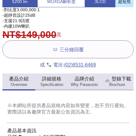
5200 lm
WUXGA解析度
3LCD
超短焦
-對比度3,000,000:1
-超靜音設計25dB
-支援21:9訊號
-內建10W喇叭
NT$149,000
元
三分鐘回覆
或
電洽:
(02)8531-6469
產品介紹
詳細規格
品牌介紹
型錄下載
Overview
Specification
Why Panasonic
Brochure
※本網站所提供
產品規格內容
如有變更，恕不另行通知。
實際請以各廠牌官方最新公告資訊為主。
產品基本資訊