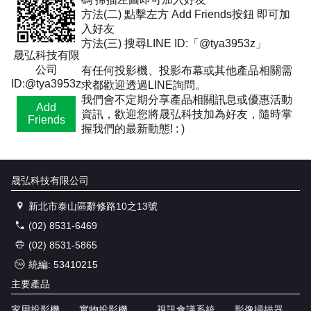
方法(二) 點擊左方 Add Friends按鈕 即可加
入好友
方法(三) 搜尋LINE ID:「@tya3953z」
晟弘科技有限
公司
有任何投影機、投影布幕或其他產品相關需
ID:@tya3953z
求都歡迎透過LINE詢問。
我們會不定期分享產品相關訊息或優惠活動
Add
資訊，歡迎您將晟弘科技加為好友，隨時掌
Friends
握我們的最新動態! : )
晟弘科技有限公司
新北市泰山區辭修路10之13號
(02) 8531-6469
(02) 8531-5865
統編: 53410215
主要產品
家用投影機
實物投影機
視訊會議系統
影像掃描器