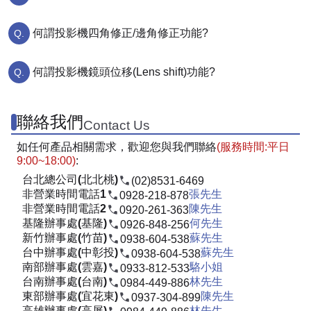
何謂投影機四角修正/邊角修正功能?
何謂投影機鏡頭位移(Lens shift)功能?
聯絡我們
Contact Us
如任何產品相關需求，歡迎您與我們聯絡
(服務時間:平日
9:00~18:00)
:
台北總公司(北北桃)
(02)8531-6469
非營業時間電話1
張先生
0928-218-878
非營業時間電話2
陳先生
0920-261-363
基隆辦事處(基隆)
何先生
0926-848-256
新竹辦事處(竹苗)
蘇先生
0938-604-538
台中辦事處(中彰投)
蘇先生
0938-604-538
南部辦事處(雲嘉)
駱小姐
0933-812-533
台南辦事處(台南)
林先生
0984-449-886
東部辦事處(宜花東)
陳先生
0937-304-899
高雄辦事處(高屏)
林先生