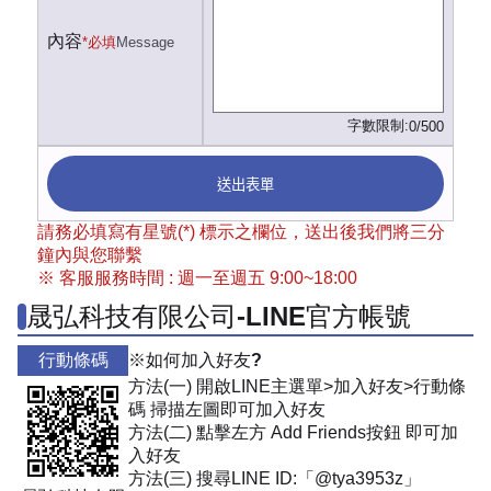
內容
*必填
Message
字數限制:
0/500
送出表單
請務必填寫有星號(*) 標示之欄位，送出後我們將三分
鐘內與您聯繫
※ 客服服務時間 : 週一至週五 9:00~18:00
晟弘科技有限公司-LINE官方帳號
行動條碼
※如何加入好友?
方法(一) 開啟LINE主選單>加入好友>行動條
碼 掃描左圖即可加入好友
方法(二) 點擊左方 Add Friends按鈕 即可加
入好友
方法(三) 搜尋LINE ID:「@tya3953z」