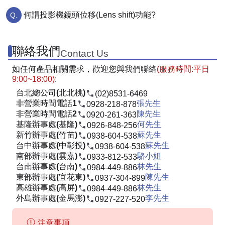
何謂投影機鏡頭位移(Lens shift)功能?
聯絡我們
Contact Us
如任何產品相關需求，歡迎您與我們聯絡
(服務時間:平日
9:00~18:00)
:
台北總公司(北北桃)
(02)8531-6469
非營業時間電話1
張先生
0928-218-878
非營業時間電話2
陳先生
0920-261-363
基隆辦事處(基隆)
何先生
0926-848-256
新竹辦事處(竹苗)
蘇先生
0938-604-538
台中辦事處(中彰投)
蘇先生
0938-604-538
南部辦事處(雲嘉)
駱小姐
0933-812-533
台南辦事處(台南)
林先生
0984-449-886
東部辦事處(宜花東)
陳先生
0937-304-899
高雄辦事處(高屏)
林先生
0984-449-886
外島辦事處(金馬澎)
李先生
0927-227-520
注意事項