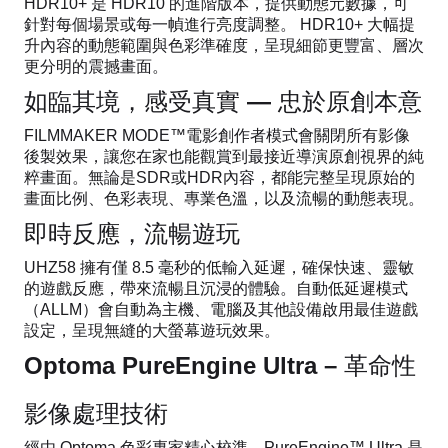
HDR10+ 是 HDR10 的進階版本，提供動態元數據，可
針對每個場景或每一幀進行亮度調整。 HDR10+ 大幅提
升內容的動態範圍與色彩準確度，呈現細節更豐富、層次
更分明的震撼畫面。
如臨其境，感受真實 — 忠於原創本意
FILMMAKER MODE™電影創作者模式會關閉所有影像
後製效果，讓您在家也能觀賞到最接近導演原創視界的純
粹畫面。無論是SDR或HDR內容，都能完整呈現原始的
畫面比例、色彩表現、專業色溫，以及流暢的動態表現。
即時反應，流暢遊玩
UHZ58 擁有僅 8.5 毫秒的低輸入延遲，確保快速、靈敏
的遊戲反應，帶來流暢且沉浸的體驗。自動低延遲模式
（ALLM）會自動為主機、電腦及其他設備啟用最佳遊戲
設定，呈現無縫的大螢幕遊玩效果。
Optoma PureEngine Ultra – 革命性
影像處理技術
經由 Optoma 色彩專家精心校準，PureEngine™ Ultra 是