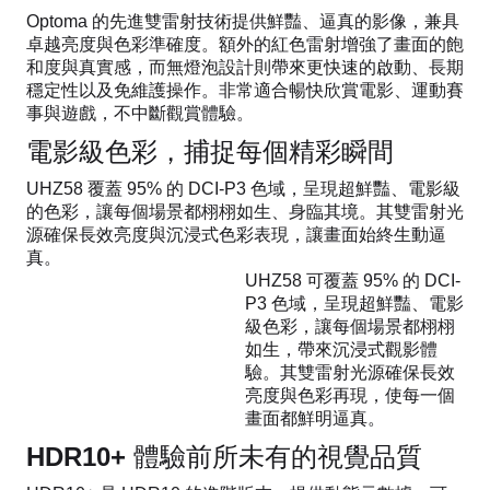
Optoma 的先進雙雷射技術提供鮮豔、逼真的影像，兼具
卓越亮度與色彩準確度。額外的紅色雷射增強了畫面的飽
和度與真實感，而無燈泡設計則帶來更快速的啟動、長期
穩定性以及免維護操作。非常適合暢快欣賞電影、運動賽
事與遊戲，不中斷觀賞體驗。
電影級色彩，捕捉每個精彩瞬間
UHZ58 覆蓋 95% 的 DCI-P3 色域，呈現超鮮豔、電影級
的色彩，讓每個場景都栩栩如生、身臨其境。其雙雷射光
源確保長效亮度與沉浸式色彩表現，讓畫面始終生動逼
真。
UHZ58 可覆蓋 95% 的 DCI-
P3 色域，呈現超鮮豔、電影
級色彩，讓每個場景都栩栩
如生，帶來沉浸式觀影體
驗。其雙雷射光源確保長效
亮度與色彩再現，使每一個
畫面都鮮明逼真。
HDR10+ 體驗前所未有的視覺品質