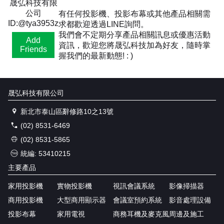
晟弘科技有限
公司
有任何投影機、投影布幕或其他產品相關需
ID:@tya3953z
求都歡迎透過LINE詢問。
我們會不定期分享產品相關訊息或優惠活動
Add
資訊，歡迎您將晟弘科技加為好友，隨時掌
Friends
握我們的最新動態! : )
晟弘科技有限公司
新北市泰山區辭修路10之13號
(02) 8531-6469
(02) 8531-5865
統編: 53410215
主要產品
家用投影機
實物投影機
視訊會議系統
影像掃描器
商用投影機
大型商用顯示器
會議室預約系統
影音處理設備
投影布幕
家用電視
商務耳機及麥克風
周邊及施工