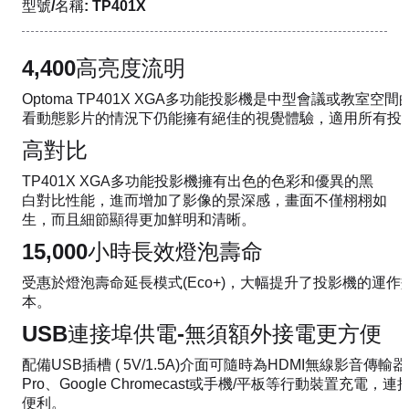
型號/名稱: TP401X
4,400高亮度流明
Optoma TP401X XGA多功能投影機是中型會議或教室
看動態影片的情況下仍能擁有絕佳的視覺體驗，適用所有投
高對比
TP401X XGA多功能投影機擁有出色的色彩和優異的黑
白對比性能，進而增加了影像的景深感，畫面不僅栩栩如
生，而且細節顯得更加鮮明和清晰。
15,000小時長效燈泡壽命
受惠於燈泡壽命延長模式(Eco+)，大幅提升了投影機的運
本。
USB連接埠供電-無須額外接電更方便
配備USB插槽 ( 5V/1.5A)介面可隨時為HDMI無線影音傳輸器例如
Pro、Google Chromecast或手機/平板等行動裝置充
便利。