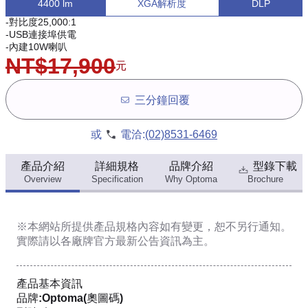
4400 lm
XGA解析度
DLP
-對比度25,000:1
-USB連接埠供電
-內建10W喇叭
NT$17,900
元
三分鐘回覆
或
電洽:
(02)8531-6469
產品介紹
詳細規格
品牌介紹
型錄下載
Overview
Specification
Why Optoma
Brochure
※本網站所提供
產品規格內容
如有變更，恕不另行通知。
實際請以各廠牌官方最新公告資訊為主。
產品基本資訊
品牌:Optoma(奧圖碼)