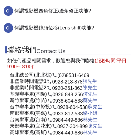
何謂投影機四角修正/邊角修正功能?
何謂投影機鏡頭位移(Lens shift)功能?
聯絡我們
Contact Us
如任何產品相關需求，歡迎您與我們聯絡
(服務時間:平日
9:00~18:00)
:
台北總公司(北北桃)
(02)8531-6469
非營業時間電話1
張先生
0928-218-878
非營業時間電話2
陳先生
0920-261-363
基隆辦事處(基隆)
何先生
0926-848-256
新竹辦事處(竹苗)
蘇先生
0938-604-538
台中辦事處(中彰投)
蘇先生
0938-604-538
南部辦事處(雲嘉)
駱小姐
0933-812-533
台南辦事處(台南)
林先生
0984-449-886
東部辦事處(宜花東)
陳先生
0937-304-899
高雄辦事處(高屏)
林先生
0984-449-886