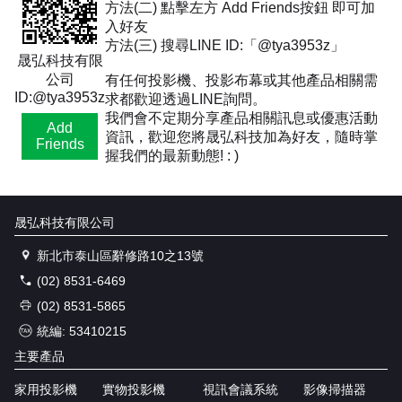
方法(二) 點擊左方 Add Friends按鈕 即可加
入好友
方法(三) 搜尋LINE ID:「@tya3953z」
晟弘科技有限
公司
有任何投影機、投影布幕或其他產品相關需
ID:@tya3953z
求都歡迎透過LINE詢問。
我們會不定期分享產品相關訊息或優惠活動
Add
資訊，歡迎您將晟弘科技加為好友，隨時掌
Friends
握我們的最新動態! : )
晟弘科技有限公司
新北市泰山區辭修路10之13號
(02) 8531-6469
(02) 8531-5865
統編: 53410215
主要產品
家用投影機
實物投影機
視訊會議系統
影像掃描器