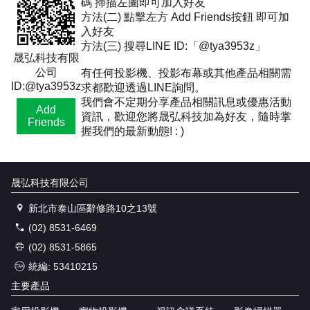
碼 掃描左圖即可加入好友
方法(二) 點擊左方 Add Friends按鈕 即可加
入好友
方法(三) 搜尋LINE ID:「@tya3953z」
晟弘科技有限
公司
有任何投影機、投影布幕或其他產品相關需
ID:@tya3953z
求都歡迎透過LINE詢問。
我們會不定期分享產品相關訊息或優惠活動
Add
資訊，歡迎您將晟弘科技加為好友，隨時掌
Friends
握我們的最新動態! : )
晟弘科技有限公司
新北市泰山區辭修路10之13號
(02) 8531-6469
(02) 8531-5865
統編: 53410215
主要產品