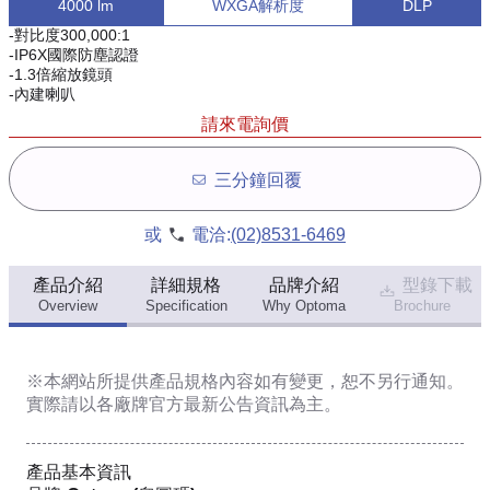
4000 lm
WXGA解析度
DLP
-對比度300,000:1
-IP6X國際防塵認證
-1.3倍縮放鏡頭
-內建喇叭
請來電詢價
三分鐘回覆
或
電洽:
(02)8531-6469
產品介紹
詳細規格
品牌介紹
型錄下載
Overview
Specification
Why Optoma
Brochure
※本網站所提供
產品規格內容
如有變更，恕不另行通知。
實際請以各廠牌官方最新公告資訊為主。
產品基本資訊