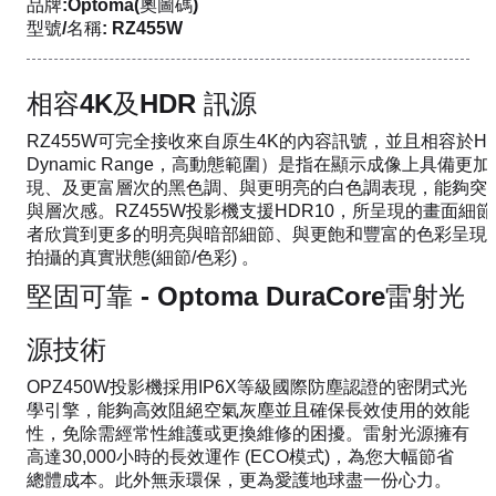
品牌:Optoma(奧圖碼)
型號/名稱: RZ455W
相容4K及HDR 訊源
RZ455W可完全接收來自原生4K的內容訊號，並且相容於HDR
Dynamic Range，高動態範圍）是指在顯示成像上具備
現、及更富層次的黑色調、與更明亮的白色調表現，能夠突
與層次感。RZ455W投影機支援HDR10，所呈現的畫面細
者欣賞到更多的明亮與暗部細節、與更飽和豐富的色彩呈現，
拍攝的真實狀態(細節/色彩) 。
堅固可靠 - Optoma DuraCore雷射光
源技術
OPZ450W投影機採用IP6X等級國際防塵認證的密閉式光
學引擎，能夠高效阻絕空氣灰塵並且確保長效使用的效能
性，免除需經常性維護或更換維修的困擾。雷射光源擁有
高達30,000小時的長效運作 (ECO模式)，為您大幅節省
總體成本。此外無汞環保，更為愛護地球盡一份心力。