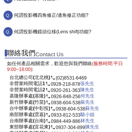
何謂投影機四角修正/邊角修正功能?
何謂投影機鏡頭位移(Lens shift)功能?
聯絡我們
Contact Us
如任何產品相關需求，歡迎您與我們聯絡
(服務時間:平日
9:00~18:00)
:
台北總公司(北北桃)
(02)8531-6469
非營業時間電話1
張先生
0928-218-878
非營業時間電話2
陳先生
0920-261-363
基隆辦事處(基隆)
何先生
0926-848-256
新竹辦事處(竹苗)
蘇先生
0938-604-538
台中辦事處(中彰投)
蘇先生
0938-604-538
南部辦事處(雲嘉)
駱小姐
0933-812-533
台南辦事處(台南)
林先生
0984-449-886
東部辦事處(宜花東)
陳先生
0937-304-899