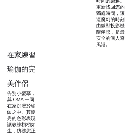
時間的樂趣。
重新找回您的
獨處時間，讓
這魔幻的時刻
由微型投影機
陪伴您，是最
安全的個人避
風港。
在家練習
瑜伽的完
美伴侶
告別小螢幕，
與 OMA 一同
在家沉浸於瑜
伽之中。其優
秀的色彩表現
讓教練栩栩如
生，彷彿您正