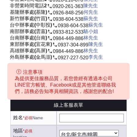
非營業時間電話2
陳先生
0920-261-363
基隆辦事處(基隆)
何先生
0926-848-256
新竹辦事處(竹苗)
蘇先生
0938-604-538
台中辦事處(中彰投)
蘇先生
0938-604-538
南部辦事處(雲嘉)
駱小姐
0933-812-533
台南辦事處(台南)
林先生
0984-449-886
東部辦事處(宜花東)
陳先生
0937-304-899
高雄辦事處(高屏)
林先生
0984-449-886
外島辦事處(金馬澎)
李先生
0927-227-520
注意事項
為提供更佳服務品質，若您曾經有透過本公司
LINE官方帳號、Facebook或是其他管道聯絡我
們，請務必告知專員相關資訊，感謝您的配合!
線上客服表單
姓名
*必填
Name
地區
*必填