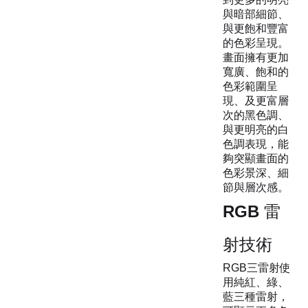
與暗部細節、
與更飽和豐富
的色彩呈現。
畫面擁有更加
寬廣、飽和的
色彩範圍呈
現、及更富層
次的黑色調、
與更明亮的白
色調表現，能
夠突顯畫面的
色彩景深、細
節與層次感。
RGB 雷
射技術
RGB三雷射使
用純紅、綠、
藍三種雷射，