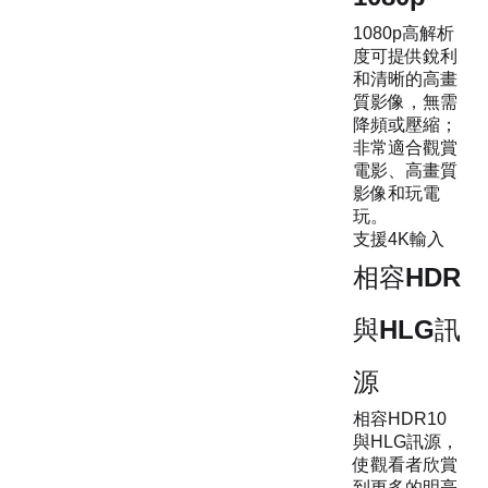
1080p高解析
度可提供銳利
和清晰的高畫
質影像，無需
降頻或壓縮；
非常適合觀賞
電影、高畫質
影像和玩電
玩。
支援4K輸入
相容HDR
與HLG訊
源
相容HDR10
與HLG訊源，
使觀看者欣賞
到更多的明亮