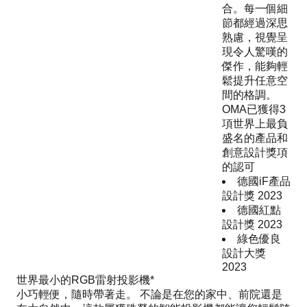
合。每一個細
節都經過深思
熟慮，視覺呈
現令人驚嘆的
傑作，能夠輕
鬆提升任意空
間的格調。
OMA已獲得3
項世界上最負
盛名的產品和
創意設計獎項
的認可
德國iF產品
設計獎 2023
德國紅點
設計獎 2023
綠色優良
設計大獎
2023
世界最小的RGB雷射投影機*
小巧輕便，隨時帶著走。 不論是在您的家中、前院還是