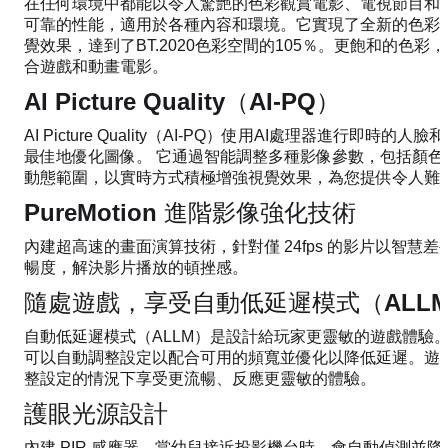
在任何環境中都能以令人驚艷的色彩觀賞電影、電視節目和遊戲
可靠的性能，適用於各種內容和環境。它實現了全新的色彩
覺效果，達到了BT.2020色彩空間的105％。更飽和的色
合遊戲和動畫電影。
AI Picture Quality（AI-PQ）
AI Picture Quality（AI-PQ）使用AI處理器進行即時
最佳地優化圖像。 它通過智能調整多種影像參數，包括顏色
動態範圍，以實時方式積極增強視覺效果，為您提供令人難
PureMotion 進階影像強化技術
內建超高速的畫面演算技術，針對僅 24fps 的影片以智慧
暢度，解決影片播放的頓挫感。
隨處遊戲，享受自動低延遲模式（ALL
自動低延遲模式（ALLM）是設計給玩家更靈敏的遊戲體驗。啟
可以自動調整設定以配合可用的頻寬並優化以降低延遲。遊
整設定的情況下享受更流暢、反應更靈敏的體驗。
護眼光源設計
內建 PIR 感應器，當幼兒接近投影機台時，會自動偵測並