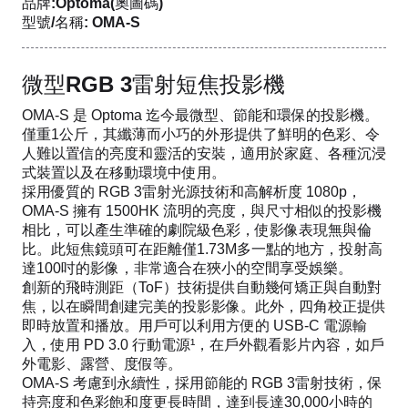
品牌:Optoma(奧圖碼)
型號/名稱: OMA-S
微型RGB 3雷射短焦投影機
OMA-S 是 Optoma 迄今最微型、節能和環保的投影機。
僅重1公斤，其纖薄而小巧的外形提供了鮮明的色彩、令
人難以置信的亮度和靈活的安裝，適用於家庭、各種沉浸
式裝置以及在移動環境中使用。
採用優質的 RGB 3雷射光源技術和高解析度 1080p，
OMA-S 擁有 1500HK 流明的亮度，與尺寸相似的投影機
相比，可以產生準確的劇院級色彩，使影像表現無與倫
比。此短焦鏡頭可在距離僅1.73M多一點的地方，投射高
達100吋的影像，非常適合在狹小的空間享受娛樂。
創新的飛時測距（ToF）技術提供自動幾何矯正與自動對
焦，以在瞬間創建完美的投影影像。此外，四角校正提供
即時放置和播放。用戶可以利用方便的 USB-C 電源輸
入，使用 PD 3.0 行動電源¹，在戶外觀看影片內容，如戶
外電影、露營、度假等。
OMA-S 考慮到永續性，採用節能的 RGB 3雷射技術，保
持亮度和色彩飽和度更長時間，達到長達30,000小時的