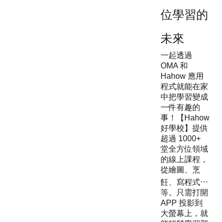
位學習的
未來
一起透過
OMA 和
Hahow 應用
程式就能在家
中把學習變成
一件有趣的
事！【Hahow
好學校】提供
超過 1000+
堂全方位領域
的線上課程，
從繪圖、烹
飪、寫程式⋯
等。只需打開
APP 投影到
大螢幕上，就