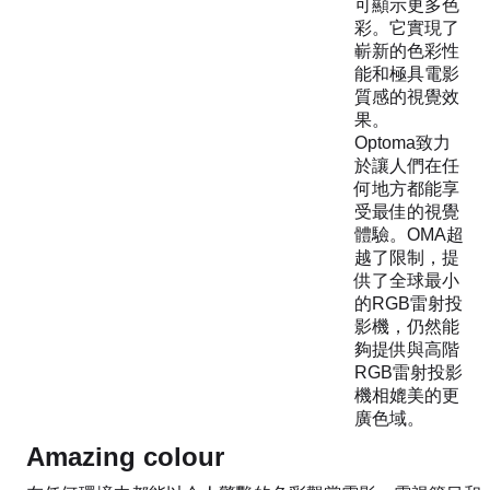
可顯示更多色
彩。它實現了
嶄新的色彩性
能和極具電影
質感的視覺效
果。
Optoma致力
於讓人們在任
何地方都能享
受最佳的視覺
體驗。OMA超
越了限制，提
供了全球最小
的RGB雷射投
影機，仍然能
夠提供與高階
RGB雷射投影
機相媲美的更
廣色域。
Amazing colour