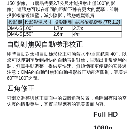
150''影像。（競品需要2.7公尺才能投射出僅100''的影
像） 這讓您可以在相同的距離下擁有更大的螢幕，並將
投影機靠近牆壁，減少陰影，讓您輕鬆觀賞
投影機
投影影像尺寸
投影距離
競品投影距離 (TR 1.2)
OMA-S
100"
1.7m
2.7m
OMA-S
150"
2.6m
4m
自動對焦與自動梯形校正
即時自動對焦和自動梯形校正可涵蓋水平/垂直範圍 40°，以及 
您可以即刻享受到超快的自動雷射對焦，呈現出非常銳利的影
裝，無需手動調整，提供更快速、無煩惱和更便捷的安裝過
注意：OMA的自動對焦和自動梯形校正功能有限制，完美運
60''至100''之間。
四角修正
可獨立調整與修正畫面中的四個角落位置，免除因有限的空
失真的情形發生，真實呈現應有的完美畫面內容。
Full HD
1080p