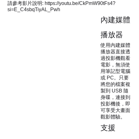
請參考影片說明: https://youtu.be/CkPmW90tFs4?
si=E_C4sbqTiyAL_Pwh
內建媒體
播放器
使用內建媒體
播放器直接透
過投影機觀看
電影，無須使
用筆記型電腦
或 PC。只要
將您的檔案複
製到 USB 隨
身碟，連接到
投影機後，即
可享受大畫面
觀影體驗。
支援