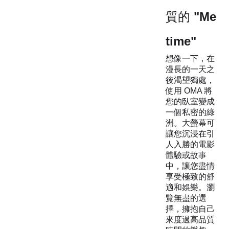
質的 "Me
time"
想像一下，在
漫長的一天之
後渴望獨處，
使用 OMA 將
您的臥室變成
一個私密的綠
洲。大螢幕可
讓您沉浸在引
人入勝的電影
體驗或故事
中，讓您盡情
享受極致的舒
適和娛樂。瀏
覽無盡的選
擇，擁抱自己
來度過高品質