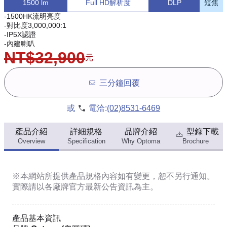
1500 lm
Full HD解析度
DLP
短焦
-1500HK流明亮度
-對比度3,000,000:1
-IP5X認證
-內建喇叭
NT$32,900
元
三分鐘回覆
或
電洽:
(02)8531-6469
產品介紹
詳細規格
品牌介紹
型錄下載
Overview
Specification
Why Optoma
Brochure
※本網站所提供
產品規格內容
如有變更，恕不另行通知。
實際請以各廠牌官方最新公告資訊為主。
產品基本資訊