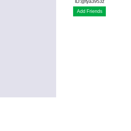
ID:@tya3953z
Add Friends