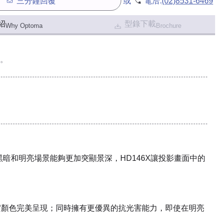
三分鐘回覆
或
電洽:
(02)8531-6469
紹
型錄下載
Why Optoma
Brochure
。
讓黑暗和明亮場景能夠更加突顯景深，HD146X讓投影畫面中的
準將真實顏色完美呈現；同時擁有更優異的抗光害能力，即使在明亮