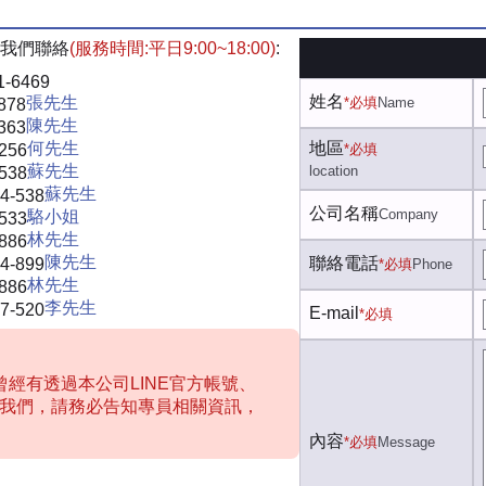
我們聯絡
(服務時間:平日9:00~18:00)
:
1-6469
姓名
張先生
*必填
Name
878
陳先生
363
何先生
地區
-256
*必填
蘇先生
location
-538
蘇先生
4-538
公司名稱
Company
駱小姐
-533
林先生
-886
陳先生
聯絡電話
4-899
*必填
Phone
林先生
-886
李先生
7-520
E-mail
*必填
經有透過本公司LINE官方帳號、
聯絡我們，請務必告知專員相關資訊，
內容
*必填
Message