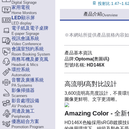
Digital Signage
投射比:1.47~1.6
家用電視
Home Monitors
產品介紹
Overview
LED顯示屏
LED display
電子紙及電子桌牌
E-paper Signage
※本網站所提供
產品規格內容
如
視訊會議系統
Video Conference
會議室預約系統
產品基本資訊
Room Booking System
品牌:Optoma(奧圖碼)
商務耳機及麥克風
Headset & Mics
型號/名稱: HD146X
環控系統
Automation
音響及廣播系統
高流明/高對比設計
PA Systems
影像掃描器
3,600流明高亮度設計，不畏
Scanners
圖像更鮮明、文字更清晰。
影音處理設備
AV Products
周邊及施工
Amazing Color -
Peripherals
優惠組合方案
HD146X色輪採用sRGB鍍
Promotion Program
的使用環境下，細節及顏色不受