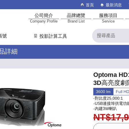
首頁
最新消息
公司簡介
品牌總覽
服務項目
Company Profile
Brand List
Service
帳號
投影計算工具
產品詳細
Optoma HD
3D高亮度劇
3600 lm
Full 
-對比度25,000:1
-USB連接埠供電功
-內建3W喇叭
NT$17,