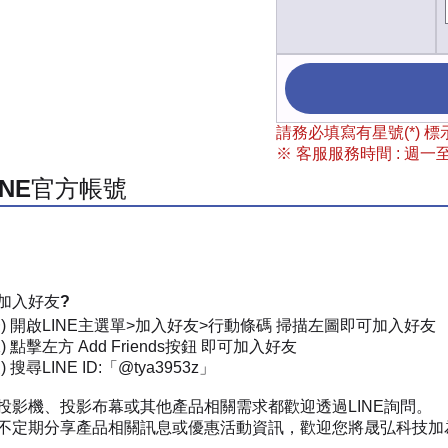
請務必填寫有星號(*)
※ 客服服務時間 : 週一至週
INE官方帳號
加入好友?
一) 開啟LINE主選單>加入好友>行動條碼 掃描左圖即可加入好友
) 點擊左方 Add Friends按鈕 即可加入好友
 搜尋LINE ID:「@tya3953z」
投影機、投影布幕或其他產品相關需求都歡迎透過LINE詢問。
不定期分享產品相關訊息或優惠活動資訊，歡迎您將晟弘科技加為好