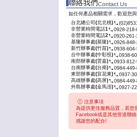
聯絡我們
Contact Us
如任何產品相關需求，歡迎您與
台北總公司(北北桃)
(02)853
非營業時間電話1
0928-218-
非營業時間電話2
0920-261-
基隆辦事處(基隆)
0926-848
新竹辦事處(竹苗)
0938-604
台中辦事處(中彰投)
0938-60
南部辦事處(雲嘉)
0933-812
台南辦事處(台南)
0984-449
東部辦事處(宜花東)
0937-30
高雄辦事處(高屏)
0984-449
外島辦事處(金馬澎)
0927-22
注意事項
為提供更佳服務品質，若您曾
Facebook或是其他管道
感謝您的配合!