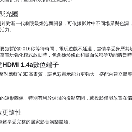
慧動態光圈
Black)是針對新一代劇院級燈泡而開發，可依據影片中不同場景與
活力。
要短暫的0.016秒等待時間，電玩遊戲不延遲，盡情享受身歷其
當電玩強化模式啟動時，包含梯形修正和畫面位移等功能將暫時
DMI 1.4a數位端子
，可完整對應藍光3D高畫質，讓色彩顯示能力更強大，搭配內建立
的矩形圖像，特別有利於侷限的投影空間，或投影僅能放置在偏
放更隨性
輕鬆享受完整的居家影音娛樂體驗。