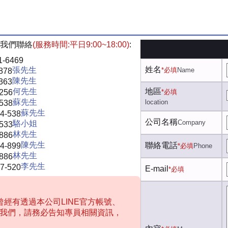
我們聯絡
(服務時間:平日9:00~18:00)
:
1-6469
姓名
張先生
*必填
Name
878
陳先生
363
何先生
地區
-256
*必填
蘇先生
location
-538
蘇先生
4-538
公司名稱
Company
駱小姐
-533
林先生
-886
陳先生
聯絡電話
4-899
*必填
Phone
林先生
-886
李先生
7-520
E-mail
*必填
經有透過本公司LINE官方帳號、
聯絡我們，請務必告知專員相關資訊，