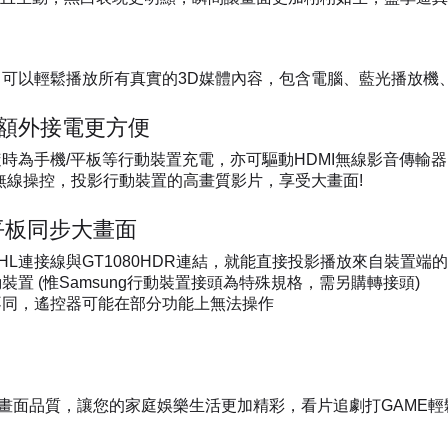
D功能，可以輕鬆播放所有真實的3D媒體內容，包含電腦、藍光播放機、X
無須額外接電更方便
可隨時為手機/平板等行動裝置充電，亦可驅動HDMI無線影音傳輸器，例如Opt
無線操控，投影行動裝置的高畫質影片，享受大畫面!
平板同步大畫面
HL連接線與GT1080HDR連結，就能直接投影播放來自裝置
系統行動裝置 (惟Samsung行動裝置接頭為特殊規格，需另購轉接頭)
計不同，遙控器可能在部分功能上無法操作
細的畫面品質，讓您的家庭娛樂生活更加精彩，看片追劇打GAME