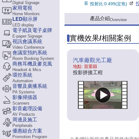
Digital Signage
投射比:0.499(定焦)
家用電視
Home Monitors
產品介紹
LED顯示屏
Overview
LED display
電子紙及電子桌牌
E-paper Signage
實機效果/相關案例
視訊會議系統
Video Conference
會議室預約系統
Room Booking System
汽車廠觀光工廠
商務耳機及麥克風
地點: 苗栗縣
Headset & Mics
投影拼接工程
環控系統
Automation
音響及廣播系統
PA Systems
影像掃描器
Scanners
影音處理設備
AV Products
周邊及施工
Peripherals
優惠組合方案
Promotion Program