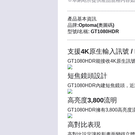
※本網站所提供
產品規格內容
如
產品基本資訊
品牌:Optoma(奧圖碼)
型號/名稱: GT1080HDR
支援4K原生輸入訊號 /
GT1080HDR能接收4K原
短焦鏡頭設計
GT1080HDR內建短焦鏡頭
高亮度3,800流明
GT1080HDR擁有3,80
高對比表現
高對比設定讓投影畫面變得立體