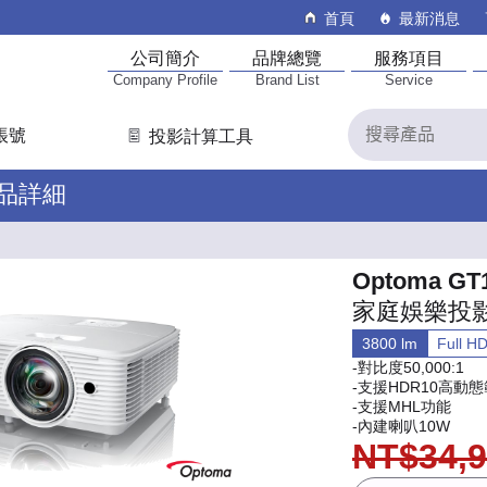
首頁
最新消息
公司簡介
品牌總覽
服務項目
Company Profile
Brand List
Service
帳號
投影計算工具
產品詳細
Optoma GT
家庭娛樂投
3800 lm
Full 
-對比度50,000:1
-支援HDR10高動
-支援MHL功能
-內建喇叭10W
NT$34,