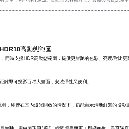
有變更，恕不另行通知。實際請以各廠牌官方最新公告資訊為主
 HDR10高動態範圍
生訊號，同時支援HDR高動態範圍，提供更鮮艷的色彩、亮度/對比
，近距離即可投影百吋大畫面，安裝彈性又便利。
0高亮度流明，即使在室內燈光開啟的情況下，仍能顯示清晰鮮豔的投影
且生動，黑白表現更明顯，瞬間讓畫面更加栩栩如生，盡享逼真