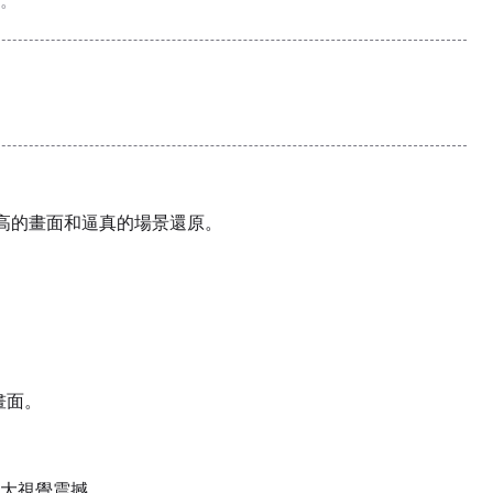
。
更高的畫面和逼真的場景還原。
畫面。
大視覺震撼。