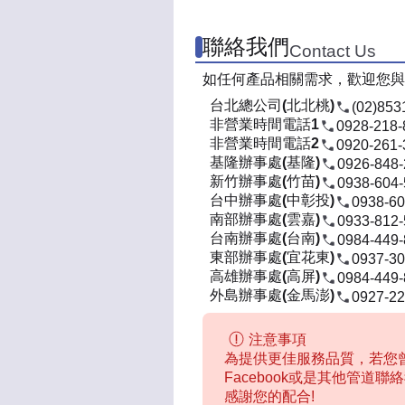
聯絡我們
Contact Us
如任何產品相關需求，歡迎您與
台北總公司(北北桃)
(02)853
非營業時間電話1
0928-218-
非營業時間電話2
0920-261-
基隆辦事處(基隆)
0926-848
新竹辦事處(竹苗)
0938-604
台中辦事處(中彰投)
0938-60
南部辦事處(雲嘉)
0933-812
台南辦事處(台南)
0984-449
東部辦事處(宜花東)
0937-30
高雄辦事處(高屏)
0984-449
外島辦事處(金馬澎)
0927-22
注意事項
為提供更佳服務品質，若您曾
Facebook或是其他管道
感謝您的配合!