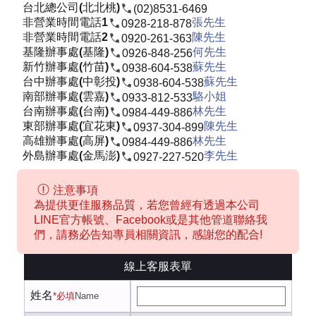
台北總公司(北北桃)
(02)8531-6469
非營業時間電話1
張先生
0928-218-878
非營業時間電話2
陳先生
0920-261-363
基隆辦事處(基隆)
何先生
0926-848-256
新竹辦事處(竹苗)
蘇先生
0938-604-538
台中辦事處(中彰投)
蘇先生
0938-604-538
南部辦事處(雲嘉)
駱小姐
0933-812-533
台南辦事處(台南)
林先生
0984-449-886
東部辦事處(宜花東)
陳先生
0937-304-899
高雄辦事處(高屏)
林先生
0984-449-886
外島辦事處(金馬澎)
李先生
0927-227-520
注意事項
為提供更佳服務品質，若您曾經有透過本公司
LINE官方帳號、Facebook或是其他管道聯絡我
們，請務必告知專員相關資訊，感謝您的配合!
線上客服表單
姓名
*必填
Name