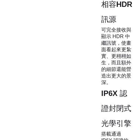
相容HDR
訊源
可完全接收與
顯示 HDR 中
繼訊號，使畫
面看起來更紮
實、更栩栩如
生，而且額外
的細節還能營
造出更大的景
深。
IP6X 認
證封閉式
光學引擎
搭載通過