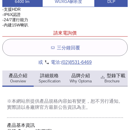
6400 lm
WUXGA解析度
DLP
-支援HDR
-IP6X認證
-24/7運行能力
-內建15W喇叭
請來電詢價
三分鐘回覆
或
電洽:
(02)8531-6469
產品介紹
詳細規格
品牌介紹
型錄下載
Overview
Specification
Why Optoma
Brochure
※本網站所提供
產品規格內容
如有變更，恕不另行通知。
實際請以各廠牌官方最新公告資訊為主。
產品基本資訊