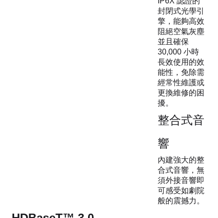
IP6X 認證的
封閉式光學引
擎，能夠高效
阻絕空氣灰塵
並且確保
30,000 小時
長效使用的效
能性，免除需
經常性維護或
更換維修的困
擾。
整合式音
響
內建強大的整
合式音響，無
須外接音響即
可感受如劇院
般的震撼力。
HDBaseT™ 3.0