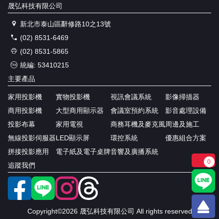
晟弘科技有限公司
新北市泰山區辭修路10之13號
(02) 8531-6469
(02) 8531-5865
統編: 53410215
主要產品
家用投影機
實物投影機
視訊會議系統
影像掃描器
商用投影機
大型商用顯示器
會議室預約系統
影音處理設備
投影布幕
家用電視
商務耳機及麥克風
周邊及施工
無線投影伺服器
LED顯示屏
環控系統
優惠組合方案
拼接投影應用
電子紙及電子桌牌
音響及廣播系統
0
追蹤我們
Copyright©2026 晟弘科技有限公司 All rights reserved