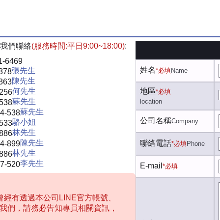
我們聯絡
(服務時間:平日9:00~18:00)
:
1-6469
姓名
張先生
*必填
Name
878
陳先生
363
何先生
地區
-256
*必填
蘇先生
location
-538
蘇先生
4-538
公司名稱
Company
駱小姐
-533
林先生
-886
陳先生
聯絡電話
4-899
*必填
Phone
林先生
-886
李先生
7-520
E-mail
*必填
經有透過本公司LINE官方帳號、
聯絡我們，請務必告知專員相關資訊，