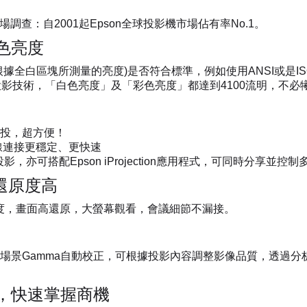
ing全球市場調查：自2001起Epson全球投影機市場佔有率No.1。
色亮度
據全白區塊所測量的亮度)是否符合標準，例如使用ANSI或是ISO
D投影技術，「白色亮度」及「彩色亮度」都達到4100流明，不
投，超方便！
無線連接更穩定、更快速
t無線投影，亦可搭配Epson iProjection應用程式，可同時分享
彩還原度高
高畫質解析度，畫面高還原，大螢幕觀看，會議細節不漏接。
場景Gamma自動校正，可根據投影內容調整影像品質，透過
，快速掌握商機