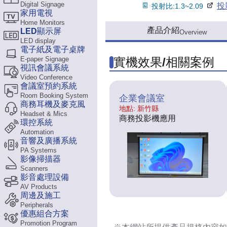
Digital Signage
投
投射比:1.3~2.09
家用電視
Home Monitors
產品介紹
LED顯示屏
Overview
LED display
電子紙及電子桌牌
E-paper Signage
實機效果/相關案例
視訊會議系統
Video Conference
會議室預約系統
Room Booking System
企業會議室
商務耳機及麥克風
地點: 新竹縣
Headset & Mics
商務投影機應用
環控系統
Automation
音響及廣播系統
PA Systems
影像掃描器
Scanners
影音處理設備
AV Products
周邊及施工
Peripherals
優惠組合方案
Promotion Program