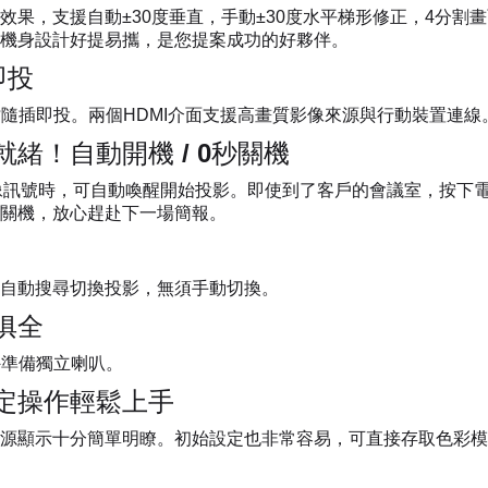
果，支援自動±30度垂直，手動±30度水平梯形修正，4分割畫
機身設計好提易攜，是您提案成功的好夥伴。
即投
檔隨插即投。兩個HDMI介面支援高畫質影像來源與行動裝置連線
緒！自動開機 / 0秒關機
到影像訊號時，可自動喚醒開始投影。即使到了客戶的會議室，按
關機，放心趕赴下一場簡報。
自動搜尋切換投影，無須手動切換。
俱全
外準備獨立喇叭。
定操作輕鬆上手
源顯示十分簡單明瞭。初始設定也非常容易，可直接存取色彩模