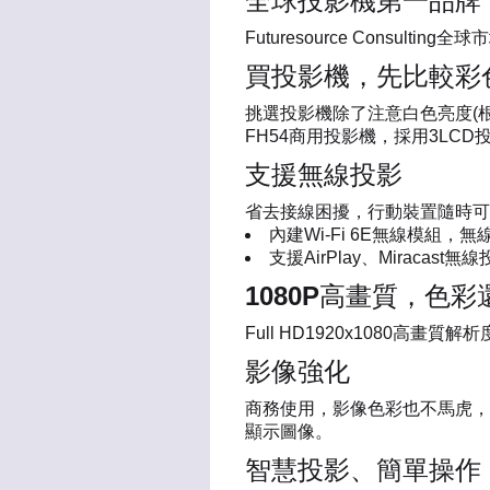
全球投影機第一品牌
Futuresource Consult
買投影機，先比較彩
挑選投影機除了注意白色亮度(根
FH54商用投影機，採用3LC
支援無線投影
省去接線困擾，行動裝置隨時可
內建Wi-Fi 6E無線模組，
支援AirPlay、Miracas
1080P高畫質，色
Full HD1920x1080
影像強化
商務使用，影像色彩也不馬虎，
顯示圖像。
智慧投影、簡單操作