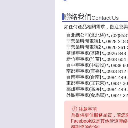
聯絡我們
Contact Us
如任何產品相關需求，歡迎您與
台北總公司(北北桃)
(02)853
非營業時間電話1
0928-218-
非營業時間電話2
0920-261-
基隆辦事處(基隆)
0926-848
新竹辦事處(竹苗)
0938-604
台中辦事處(中彰投)
0938-60
南部辦事處(雲嘉)
0933-812
台南辦事處(台南)
0984-449
東部辦事處(宜花東)
0937-30
高雄辦事處(高屏)
0984-449
外島辦事處(金馬澎)
0927-22
注意事項
為提供更佳服務品質，若您曾
Facebook或是其他管道
感謝您的配合!