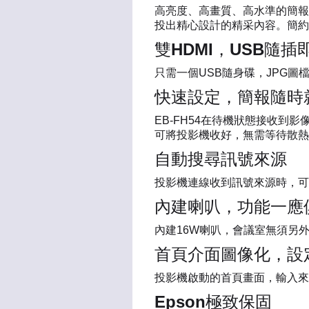
高亮度、高畫質、高水準的簡報效
投出精心設計的精采內容。簡約
雙HDMI，USB隨插
只需一個USB隨身碟，JPG圖
快速設定，簡報隨時就
EB-FH54在待機狀態接收
可將投影機收好，無需等待散熱
自動搜尋訊號來源
投影機連線收到訊號來源時，可
內建喇叭，功能一應
內建16W喇叭，會議室無須另
首頁介面圖像化，設
投影機啟動的首頁畫面，輸入來
Epson極致保固