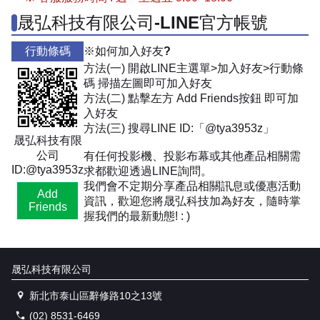
晟弘科技有限公司-LINE官方帳號
行動條碼
※如何加入好友?
方法(一) 開啟LINE主選單>加入好友>行動條
碼 掃描左圖即可加入好友
方法(二) 點擊左方 Add Friends按鈕 即可加
入好友
方法(三) 搜尋LINE ID:「@tya3953z」
晟弘科技有限
公司
有任何投影機、投影布幕或其他產品相關需
ID:@tya3953z
求都歡迎透過LINE詢問。
我們會不定期分享產品相關訊息或優惠活動
Add
資訊，歡迎您將晟弘科技加為好友，隨時掌
Friends
握我們的最新動態! : )
晟弘科技有限公司
新北市泰山區辭修路10之13號
(02) 8531-6469