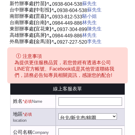
新竹辦事處(竹苗)
蘇先生
0938-604-538
台中辦事處(中彰投)
蘇先生
0938-604-538
南部辦事處(雲嘉)
駱小姐
0933-812-533
台南辦事處(台南)
林先生
0984-449-886
東部辦事處(宜花東)
陳先生
0937-304-899
高雄辦事處(高屏)
林先生
0984-449-886
外島辦事處(金馬澎)
李先生
0927-227-520
注意事項
為提供更佳服務品質，若您曾經有透過本公司
LINE官方帳號、Facebook或是其他管道聯絡我
們，請務必告知專員相關資訊，感謝您的配合!
線上客服表單
姓名
*必填
Name
地區
*必填
location
公司名稱
Company