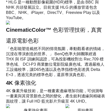
* HLG 是一種動態影像範圍(HDR)標準，是由 BBC 與
NHK 共頭發展設立。目前支援 HLG 的播放管道包含
BBC、NHK、iPlayer、DirecTV、Freeview Play 以及
YouTube。
CinematicColor™ 色彩管理技術，真實
還原電影色彩
「色彩能塑造截然不同的情境氛圍，牽動觀看者的情緒，
沉浸在導演創造的世界。」 BenQ色準大師團隊經過
THX 與 ISF 訓練與認證，可為投影機校對出 Rec.709 標
準色域、 DCI-P3 商業數位電影院級廣色域。透過嚴格人
工設備校準，讓D65色溫以及色準指標/色彩差異 Delta
E<3，透過完美的標準色彩，還原導演真色彩。
4K 像素強化
4K 像素升級技術，是一種畫素邊緣增加功能，可偵測每
一畫素與其背景顏色之間的變化，產生銳利邊緣與精確表
面紋理，讓 Full HD 藍光影片升級至 4K UHD。
像素強化畫面
原始畫面