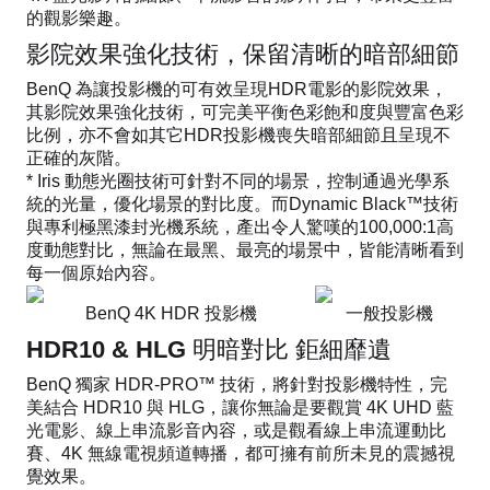
的觀影樂趣。
影院效果強化技術，保留清晰的暗部細節
BenQ 為讓投影機的可有效呈現HDR電影的影院效果，
其影院效果強化技術，可完美平衡色彩飽和度與豐富色彩
比例，亦不會如其它HDR投影機喪失暗部細節且呈現不
正確的灰階。
* Iris 動態光圈技術可針對不同的場景，控制通過光學系
統的光量，優化場景的對比度。而Dynamic Black™技術
與專利極黑漆封光機系統，產出令人驚嘆的100,000:1高
度動態對比，無論在最黑、最亮的場景中，皆能清晰看到
每一個原始內容。
BenQ 4K HDR 投影機
一般投影機
HDR10 & HLG 明暗對比 鉅細靡遺
BenQ 獨家 HDR-PRO™ 技術，將針對投影機特性，完
美結合 HDR10 與 HLG，讓你無論是要觀賞 4K UHD 藍
光電影、線上串流影音內容，或是觀看線上串流運動比
賽、4K 無線電視頻道轉播，都可擁有前所未見的震撼視
覺效果。