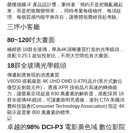
榮獲德國 iF 產品設計獎，秉持著「簡約不是把雜亂藏起
來，而是把複雜變簡單」，同時考量每樣物件、每項紋
理、每個質感均能平衡存在，讓整體視覺經得起考驗。
三坪小客廳
80~120吋大畫面
極精密 18群全玻璃，專為4K清晰畫質打造的光學鏡頭，
搭配 0.25:1 超短投射比，不用大空間也有大畫面。
18群全玻璃光學鏡頭
傳遞剔透無瑕的清透畫質
V6050 搭載最新 4K UHD DMD 0.47吋晶片(單片式數位
微型反射鏡元件)， 透過 XPR 技術晶片高速的轉換能
力，讓螢幕呈現超過 830 萬畫素的解析度，搭配採用 18
群全玻璃4K鏡頭，可讓畫面明亮透徹，達到 CTA 美國消
費科技協會(Consumer Technology Association) 指定 4K
顯示器需要 800 萬畫素的標準。
卓越的98% DCI-P3 電影廣色域 數位影院