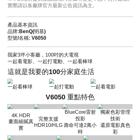
實際請以各廠牌官方最新公告資訊為主。
產品基本資訊
品牌:BenQ(明基)
型號/名稱: V6050
我家3坪小客廳，100吋的大電視​
一起看電影、一起打電動、一起看棒球​​
這就是我要的100分家庭生活​
一起看棒球
一起打電動
一起看電影
V6050 重點特色
BlueCore雷射
獨家色彩管理
4K HDR​
投影​
技術
完整支援​
畫面細膩真
HDR10/HLG
壽命可達2萬小
還原電影真色
實
時
彩​