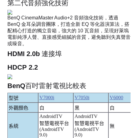
第二代音頻強化技術
BenQ CinemaMaster Audio+2 音頻強化技術，透過
BenQ 金耳朵調音團隊，打造全新 EQ 等化器演算法，搭
配精心打造的獨立音箱，強大的 10 瓦音頻，呈現好萊塢
電影純淨人聲、直接感受細膩的音質，避免聽到失真聲音
或噪音。
HDMI 2.0b 連接埠
HDCP 2.2 ​​
BenQ百吋雷射電視比較表
V7000i
V7050i
V6000
型號
外觀顏色
白
黑
白
AndroidTV
AndroidTV
智慧電視平台
智慧電視平台
系統
無
(AndroidTV
(AndroidTV
9.0)
9.0)