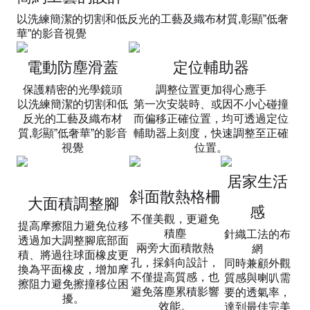
以洗練簡潔的切割和低反光的工藝及織布材質,彰顯”低奢
華”的影音視覺​
電動防塵滑蓋
定位輔助器
保護精密的光學鏡頭​
調整位置更加得心應手​
以洗練簡潔的切割和低
第一次安裝時、或因不小心碰撞
反光的工藝及織布材
而偏移正確位置，均可透過定位
質,彰顯”低奢華”的影音
輔助器上刻度，快速調整至正確
視覺​
位置。
居家生活
斜面散熱格柵
大面積調整腳
感
不僅美觀，更避免
提高摩擦阻力避免位移
積塵
針織工法的布
透過加大調整腳底部面
兩旁大面積散熱
網
積、將過往球面橡皮更
孔，採斜向設計，
同時兼顧外觀
換為平面橡皮，增加摩
不僅提高質感，也
質感與喇叭需
擦阻力避免擦撞移位困
避免落塵累積影響
要的透氣率，
擾。
效能。​
達到最佳完美