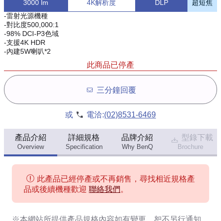
3000 lm
4K解析度
DLP
超短焦
-雷射光源機種
-對比度500,000:1
-98% DCI-P3色域
-支援4K HDR
-內建5W喇叭*2
此商品已停產
三分鐘回覆
或
電洽:
(02)8531-6469
產品介紹
詳細規格
品牌介紹
型錄下載
Overview
Specification
Why BenQ
Brochure
此產品已經停產或不再銷售，尋找相近規格產
品或後續機種歡迎
聯絡我們
。
※本網站所提供
產品規格內容
如有變更，恕不另行通知。