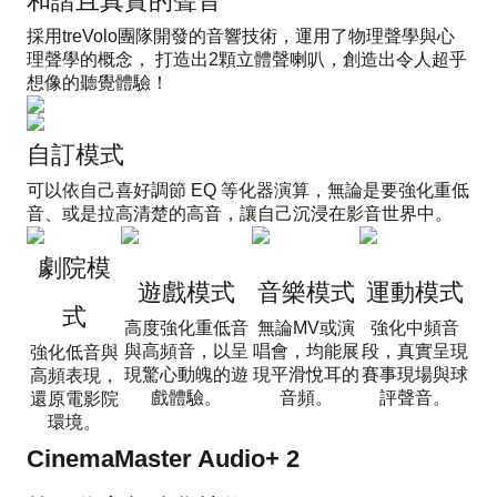
和諧且真實的聲音​​
採用treVolo團隊開發的音響技術，運用了物理聲學與心
理聲學的概念， 打造出2顆立體聲喇叭，創造出令人超乎
想像的聽覺體驗！​
自訂模式
可以依自己喜好調節 EQ 等化器演算，無論是要強化重低
音、或是拉高清楚的高音，讓自己沉浸在影音世界中。
劇院模
遊戲模式
音樂模式
運動模式
式
高度強化重低音
無論MV或演
強化中頻音
與高頻音，以呈
唱會，均能展
段，真實呈現
強化低音與
現驚心動魄的遊
現平滑悅耳的
賽事現場與球
高頻表現，
戲體驗。
音頻。
評聲音。
還原電影院
環境。
CinemaMaster Audio+ 2