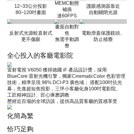
MEMC動態
12~33公分投影
護眼感測器靠近
補插
80~120吋畫面
自動關閉光源
達60FPS
畫面自動對
反射式光源較直射式
焦
電動滑蓋保護鏡頭、
更不傷眼
無需手動調
防止積塵
整
全心投入的客廳電影院
雷射電視 V6050 獲得德國 iF 產品設計獎，採用
BlueCore 雷射光機引擎，獨家CinematicColor 色彩管理
技術，精準呈現 98% DCI-P3 廣色域； 搭配100吋抗光
幕，先進超短焦投影，三坪小客廳化身100吋電影院。
工匠精神設計、匠心琢磨調教
歷經近百場的全球訪談，提供高品質客廳的質感享受
化簡為繁
恰巧足夠