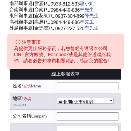
南部辦事處(雲嘉)
駱小姐
0933-812-533
台南辦事處(台南)
林先生
0984-449-886
東部辦事處(宜花東)
陳先生
0937-304-899
高雄辦事處(高屏)
林先生
0984-449-886
外島辦事處(金馬澎)
李先生
0927-227-520
注意事項
為提供更佳服務品質，若您曾經有透過本公司
LINE官方帳號、Facebook或是其他管道聯絡我
們，請務必告知專員相關資訊，感謝您的配合!
線上客服表單
姓名
*必填
Name
地區
*必填
location
公司名稱
Company