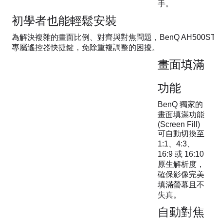
手。
初學者也能輕鬆安裝
為解決複雜的畫面比例、對齊與對焦問題，BenQ AH500S
專屬遙控器快捷鍵，免除重複調整的困擾。
畫面填滿
功能
BenQ 獨家的
畫面填滿功能
(Screen Fill)
可自動切換至
1:1、4:3、
16:9 或 16:10
原生解析度，
確保影像完美
填滿螢幕且不
失真。
自動對焦