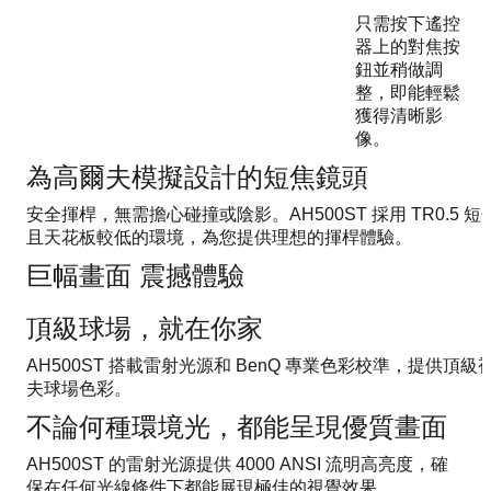
只需按下遙控
器上的對焦按
鈕並稍做調
整，即能輕鬆
獲得清晰影
像。
為高爾夫模擬設計的短焦鏡頭
安全揮桿，無需擔心碰撞或陰影。AH500ST 採用 TR0.5
且天花板較低的環境，為您提供理想的揮桿體驗。
巨幅畫面 震撼體驗
頂級球場，就在你家
AH500ST 搭載雷射光源和 BenQ 專業色彩校準，提供頂
夫球場色彩。
不論何種環境光，都能呈現優質畫面
AH500ST 的雷射光源提供 4000 ANSI 流明高亮度，確
保在任何光線條件下都能展現極佳的視覺效果。