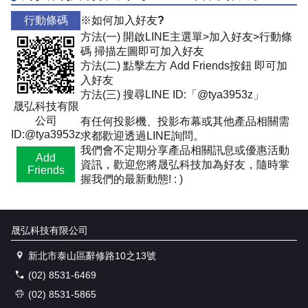
行動條碼
※如何加入好友?
方法(一) 開啟LINE主選單>加入好友>行動條
碼 掃描左圖即可加入好友
方法(二) 點擊左方 Add Friends按鈕 即可加
入好友
方法(三) 搜尋LINE ID:「@tya3953z」
晟弘科技有限
公司
有任何投影機、投影布幕或其他產品相關需
ID:@tya3953z
求都歡迎透過LINE詢問。
我們會不定期分享產品相關訊息或優惠活動
Add
資訊，歡迎您將晟弘科技加為好友，隨時掌
Friends
握我們的最新動態! : )
晟弘科技有限公司
新北市泰山區辭修路10之13號
(02) 8531-6469
(02) 8531-5865