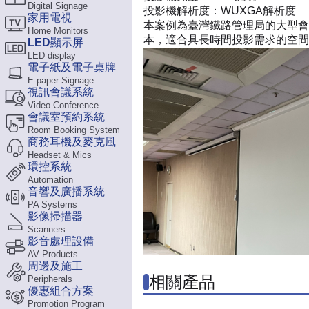
Digital Signage
投影機解析度：
WUXGA解析度
家用電視
本案例為臺灣鐵路管理局的大型會議室
Home Monitors
本，適合具長時間投影需求的空間
LED顯示屏
LED display
電子紙及電子桌牌
E-paper Signage
視訊會議系統
Video Conference
會議室預約系統
Room Booking System
商務耳機及麥克風
Headset & Mics
環控系統
Automation
音響及廣播系統
PA Systems
影像掃描器
Scanners
影音處理設備
AV Products
周邊及施工
相關產品
Peripherals
優惠組合方案
Promotion Program