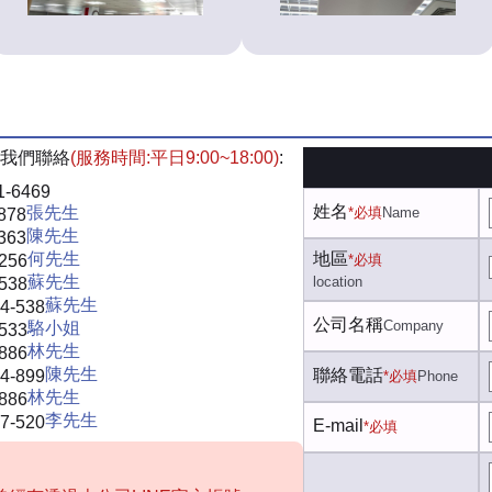
我們聯絡
(服務時間:平日9:00~18:00)
:
1-6469
姓名
張先生
*必填
Name
878
陳先生
363
何先生
地區
-256
*必填
蘇先生
location
-538
蘇先生
4-538
公司名稱
Company
駱小姐
-533
林先生
-886
陳先生
聯絡電話
4-899
*必填
Phone
林先生
-886
李先生
7-520
E-mail
*必填