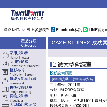
聯絡我們:
線上客服表單
Facebook私訊
LINE官方
產品分類
CASE STUDIES 成功
Categories
家用投影機
Home Theater
商用投影機
台鐵大型會議室
Commercial Projector
投影布幕
投影設備應用
Projection Screen
無線投影伺服器
投影機安裝
投影布幕安裝
Wireless AP
完工年份 :
2021年
拼接投影應用
分類 :
辦公室/會議室
Image Blending
地點:
台北市
實物投影機
Visualizer
機種：
Maxell MP-JU4001 雷
大型商用顯示器
投影機亮度：
4000流明