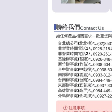
聯絡我們
Contact Us
如任何產品相關需求，歡迎您與
台北總公司(北北桃)
(02)853
非營業時間電話1
0928-218-
非營業時間電話2
0920-261-
基隆辦事處(基隆)
0926-848
新竹辦事處(竹苗)
0938-604
台中辦事處(中彰投)
0938-60
南部辦事處(雲嘉)
0933-812
台南辦事處(台南)
0984-449
東部辦事處(宜花東)
0937-30
高雄辦事處(高屏)
0984-449
外島辦事處(金馬澎)
0927-22
注意事項