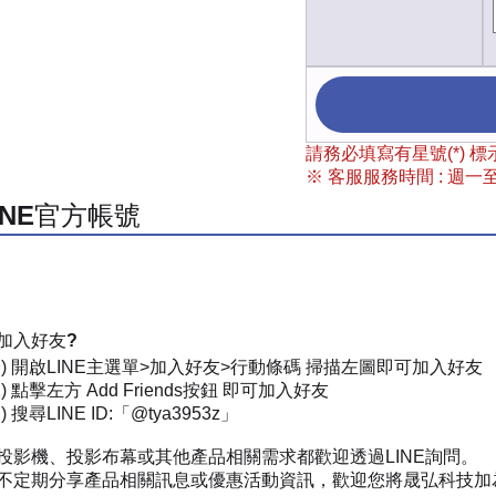
請務必填寫有星號(*)
※ 客服服務時間 : 週一至週
INE官方帳號
加入好友?
一) 開啟LINE主選單>加入好友>行動條碼 掃描左圖即可加入好友
) 點擊左方 Add Friends按鈕 即可加入好友
 搜尋LINE ID:「@tya3953z」
投影機、投影布幕或其他產品相關需求都歡迎透過LINE詢問。
不定期分享產品相關訊息或優惠活動資訊，歡迎您將晟弘科技加為好