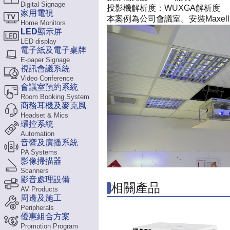
Digital Signage
投影機解析度：
WUXGA解析度
家用電視
本案例為公司會議室。安裝Maxe
Home Monitors
LED顯示屏
LED display
電子紙及電子桌牌
E-paper Signage
視訊會議系統
Video Conference
會議室預約系統
Room Booking System
商務耳機及麥克風
Headset & Mics
環控系統
Automation
音響及廣播系統
PA Systems
影像掃描器
Scanners
影音處理設備
相關產品
AV Products
周邊及施工
Peripherals
優惠組合方案
Promotion Program