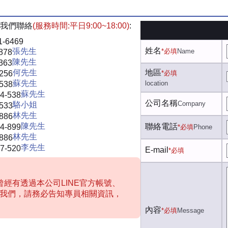
我們聯絡
(服務時間:平日9:00~18:00)
:
1-6469
姓名
張先生
*必填
Name
878
陳先生
363
何先生
地區
-256
*必填
蘇先生
location
-538
蘇先生
4-538
公司名稱
Company
駱小姐
-533
林先生
-886
陳先生
聯絡電話
4-899
*必填
Phone
林先生
-886
李先生
7-520
E-mail
*必填
經有透過本公司LINE官方帳號、
聯絡我們，請務必告知專員相關資訊，
內容
*必填
Message