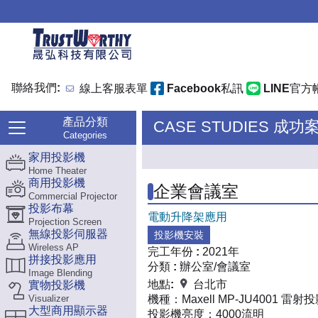
聯絡我們:
線上客服表單
Facebook私訊
LINE官方
產品分類
CASE STUDIES 成功
Categories
家用投影機
Home Theater
商用投影機
企業會議室
Commercial Projector
投影布幕
電動升降架應用
Projection Screen
無線投影伺服器
投影機安裝
Wireless AP
完工年份 :
2021年
拼接投影應用
分類 :
辦公室/會議室
Image Blending
地點:
台北市
實物投影機
Visualizer
機種：
Maxell MP-JU4001 雷射
大型商用顯示器
投影機亮度：
4000流明