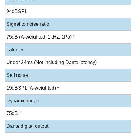
94dBSPL
Signal to noise ratio
75dB (A-weighted, 1kHz, 1Pa) *
Latency
Under 24ms (Not including Dante latency)
Self noise
19dBSPL (A-weighted) *
Dynamic range
75dB *
Dante digital output