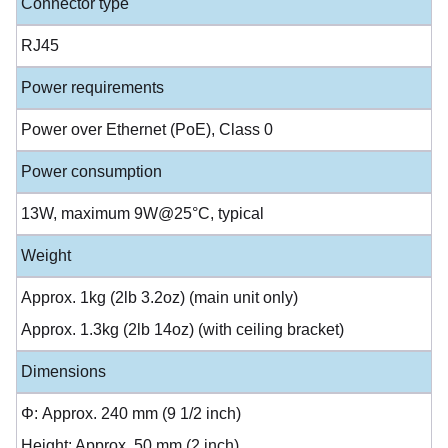
Connector type
RJ45
Power requirements
Power over Ethernet (PoE), Class 0
Power consumption
13W, maximum 9W@25°C, typical
Weight
Approx. 1kg (2lb 3.2oz) (main unit only)
Approx. 1.3kg (2lb 14oz) (with ceiling bracket)
Dimensions
Φ: Approx. 240 mm (9 1/2 inch)
Height: Approx. 50 mm (2 inch)