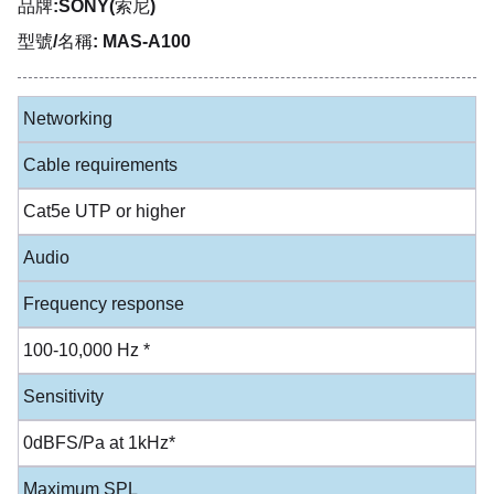
品牌:SONY(索尼)
型號/名稱: MAS-A100
Networking
Cable requirements
Cat5e UTP or higher
Audio
Frequency response
100-10,000 Hz *
Sensitivity
0dBFS/Pa at 1kHz*
Maximum SPL