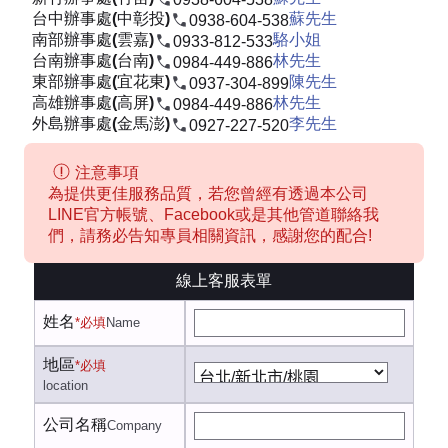
台中辦事處(中彰投)
蘇先生
0938-604-538
南部辦事處(雲嘉)
駱小姐
0933-812-533
台南辦事處(台南)
林先生
0984-449-886
東部辦事處(宜花東)
陳先生
0937-304-899
高雄辦事處(高屏)
林先生
0984-449-886
外島辦事處(金馬澎)
李先生
0927-227-520
注意事項
為提供更佳服務品質，若您曾經有透過本公司
LINE官方帳號、Facebook或是其他管道聯絡我
們，請務必告知專員相關資訊，感謝您的配合!
線上客服表單
姓名
*必填
Name
地區
*必填
location
公司名稱
Company