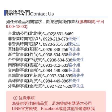
聯絡我們
Contact Us
如任何產品相關需求，歡迎您與我們聯絡
(服務時間:平日
9:00~18:00)
:
台北總公司(北北桃)
(02)8531-6469
非營業時間電話1
張先生
0928-218-878
非營業時間電話2
陳先生
0920-261-363
基隆辦事處(基隆)
何先生
0926-848-256
新竹辦事處(竹苗)
蘇先生
0938-604-538
台中辦事處(中彰投)
蘇先生
0938-604-538
南部辦事處(雲嘉)
駱小姐
0933-812-533
台南辦事處(台南)
林先生
0984-449-886
東部辦事處(宜花東)
陳先生
0937-304-899
高雄辦事處(高屏)
林先生
0984-449-886
外島辦事處(金馬澎)
李先生
0927-227-520
注意事項
為提供更佳服務品質，若您曾經有透過本公司
LINE官方帳號、Facebook或是其他管道聯絡我