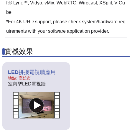
ft® Lync™, Vidyo, vMix, WebRTC, Wirecast, XSplit, V Cu
be
*For 4K UHD support, please check system/hardware req
uirements with your software application provider.
實機效果
LED拼接電視牆應用
地點: 高雄市
室內型LED電視牆