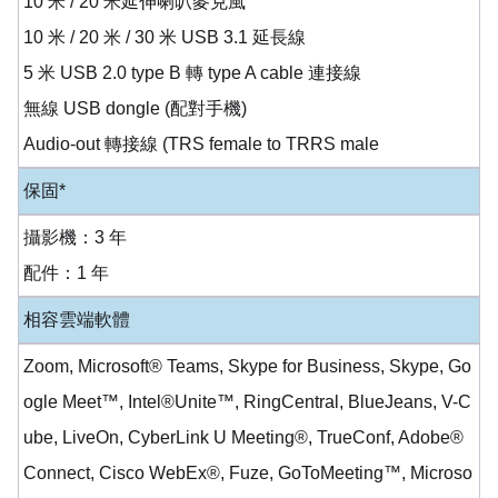
10 米 / 20 米延伸喇叭麥克風
10 米 / 20 米 / 30 米 USB 3.1 延長線
5 米 USB 2.0 type B 轉 type A cable 連接線
無線 USB dongle (配對手機)
Audio-out 轉接線 (TRS female to TRRS male
保固*
攝影機：3 年
配件：1 年
相容雲端軟體
Zoom, Microsoft® Teams, Skype for Business, Skype, Go
ogle Meet™, Intel®Unite™, RingCentral, BlueJeans, V-C
ube, LiveOn, CyberLink U Meeting®, TrueConf, Adobe®
Connect, Cisco WebEx®, Fuze, GoToMeeting™, Microso