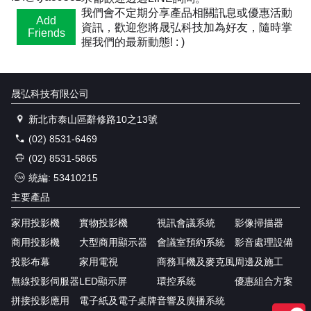
我們會不定期分享產品相關訊息或優惠活動
Add
資訊，歡迎您將晟弘科技加為好友，隨時掌
Friends
握我們的最新動態! : )
晟弘科技有限公司
新北市泰山區辭修路10之13號
(02) 8531-6469
(02) 8531-5865
統編: 53410215
主要產品
家用投影機
實物投影機
視訊會議系統
影像掃描器
商用投影機
大型商用顯示器
會議室預約系統
影音處理設備
投影布幕
家用電視
商務耳機及麥克風
周邊及施工
無線投影伺服器
LED顯示屏
環控系統
優惠組合方案
拼接投影應用
電子紙及電子桌牌
音響及廣播系統