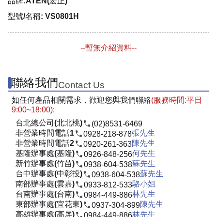
品牌:ATEN(宏正)
型號/名稱: VS0801H
--暫無介紹資料--
聯絡我們
Contact Us
如任何產品相關需求，歡迎您與我們聯絡
(服務時間:平日
9:00~18:00)
:
台北總公司(北北桃)
(02)8531-6469
非營業時間電話1
張先生
0928-218-878
非營業時間電話2
陳先生
0920-261-363
基隆辦事處(基隆)
何先生
0926-848-256
新竹辦事處(竹苗)
蘇先生
0938-604-538
台中辦事處(中彰投)
蘇先生
0938-604-538
南部辦事處(雲嘉)
駱小姐
0933-812-533
台南辦事處(台南)
林先生
0984-449-886
東部辦事處(宜花東)
陳先生
0937-304-899
高雄辦事處(高屏)
林先生
0984-449-886