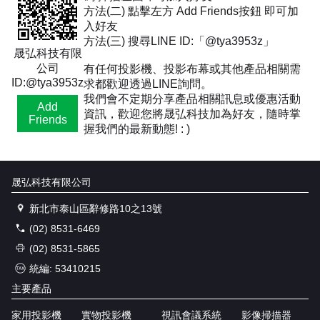
方法(二) 點擊左方 Add Friends按鈕 即可加
入好友
方法(三) 搜尋LINE ID:「@tya3953z」
晟弘科技有限
公司
有任何投影機、投影布幕或其他產品相關需
ID:@tya3953z
求都歡迎透過LINE詢問。
我們會不定期分享產品相關訊息或優惠活動
Add
資訊，歡迎您將晟弘科技加為好友，隨時掌
Friends
握我們的最新動態! : )
晟弘科技有限公司
新北市泰山區辭修路10之13號
(02) 8531-6469
(02) 8531-5865
統編: 53410215
主要產品
家用投影機
實物投影機
視訊會議系統
影像掃描器