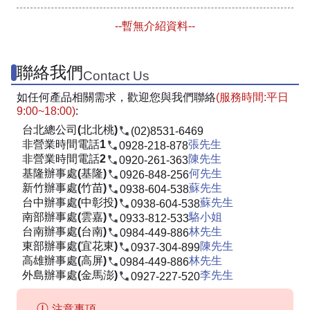
--暫無介紹資料--
聯絡我們
Contact Us
如任何產品相關需求，歡迎您與我們聯絡
(服務時間:平日
9:00~18:00)
:
台北總公司(北北桃)
(02)8531-6469
非營業時間電話1
張先生
0928-218-878
非營業時間電話2
陳先生
0920-261-363
基隆辦事處(基隆)
何先生
0926-848-256
新竹辦事處(竹苗)
蘇先生
0938-604-538
台中辦事處(中彰投)
蘇先生
0938-604-538
南部辦事處(雲嘉)
駱小姐
0933-812-533
台南辦事處(台南)
林先生
0984-449-886
東部辦事處(宜花東)
陳先生
0937-304-899
高雄辦事處(高屏)
林先生
0984-449-886
外島辦事處(金馬澎)
李先生
0927-227-520
注意事項