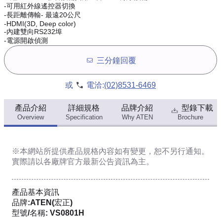
-可用紅外線遙控器切換
-長距離傳輸- 最遠20公尺
-HDMI(3D, Deep color)
-內建雙向RS232埠
-電源開啟偵測
三分鐘回覆
或
電洽:
(02)8531-6469
產品介紹
詳細規格
品牌介紹
型錄下載
Overview
Specification
Why ATEN
Brochure
※本網站所提供
產品規格內容
如有變更，恕不另行通知。
實際請以各廠牌官方最新公告資訊為主。
產品基本資訊
品牌:ATEN(宏正)
型號/名稱: VS0801H