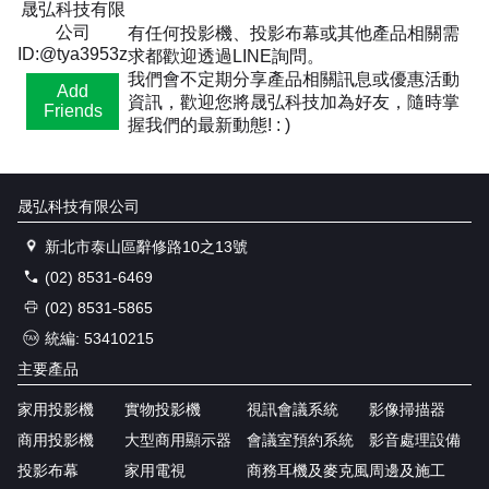
晟弘科技有限
公司
有任何投影機、投影布幕或其他產品相關需
ID:@tya3953z
求都歡迎透過LINE詢問。
我們會不定期分享產品相關訊息或優惠活動
Add
資訊，歡迎您將晟弘科技加為好友，隨時掌
Friends
握我們的最新動態! : )
晟弘科技有限公司
新北市泰山區辭修路10之13號
(02) 8531-6469
(02) 8531-5865
統編: 53410215
主要產品
家用投影機
實物投影機
視訊會議系統
影像掃描器
商用投影機
大型商用顯示器
會議室預約系統
影音處理設備
投影布幕
家用電視
商務耳機及麥克風
周邊及施工