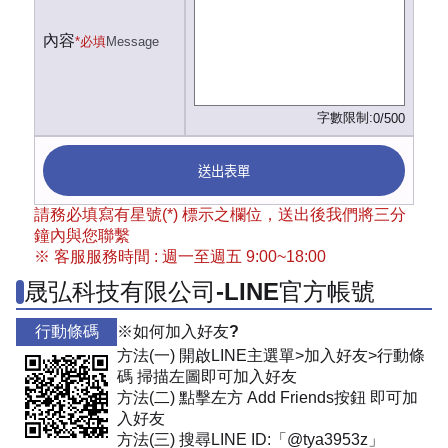
內容
*必填
Message
字數限制:
0/500
送出表單
請務必填寫有星號(*) 標示之欄位，送出後我們將三分
鐘內與您聯繫
※ 客服服務時間 : 週一至週五 9:00~18:00
晟弘科技有限公司-LINE官方帳號
行動條碼
※如何加入好友?
方法(一) 開啟LINE主選單>加入好友>行動條
碼 掃描左圖即可加入好友
方法(二) 點擊左方 Add Friends按鈕 即可加
入好友
方法(三) 搜尋LINE ID:「@tya3953z」