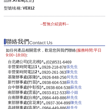
品牌:ATEN(宏正)
型號/名稱: VE812
--暫無介紹資料--
聯絡我們
Contact Us
如任何產品相關需求，歡迎您與我們聯絡
(服務時間:平日
9:00~18:00)
:
台北總公司(北北桃)
(02)8531-6469
非營業時間電話1
張先生
0928-218-878
非營業時間電話2
陳先生
0920-261-363
基隆辦事處(基隆)
何先生
0926-848-256
新竹辦事處(竹苗)
蘇先生
0938-604-538
台中辦事處(中彰投)
蘇先生
0938-604-538
南部辦事處(雲嘉)
駱小姐
0933-812-533
台南辦事處(台南)
林先生
0984-449-886
東部辦事處(宜花東)
陳先生
0937-304-899
高雄辦事處(高屏)
林先生
0984-449-886