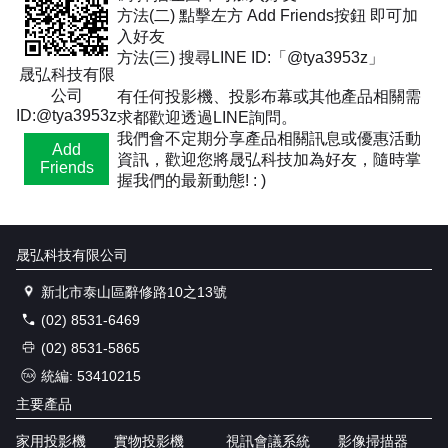
方法(二) 點擊左方 Add Friends按鈕 即可加
入好友
方法(三) 搜尋LINE ID:「@tya3953z」
晟弘科技有限
公司
有任何投影機、投影布幕或其他產品相關需
ID:@tya3953z
求都歡迎透過LINE詢問。
我們會不定期分享產品相關訊息或優惠活動
Add
資訊，歡迎您將晟弘科技加為好友，隨時掌
Friends
握我們的最新動態! : )
晟弘科技有限公司
新北市泰山區辭修路10之13號
(02) 8531-6469
(02) 8531-5865
統編: 53410215
主要產品
家用投影機
實物投影機
視訊會議系統
影像掃描器